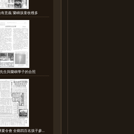
動有意義˙蘭嶼孩童收穫多
先生與蘭嶼學子的合照
夏令會 全鄉四百名孩子參...