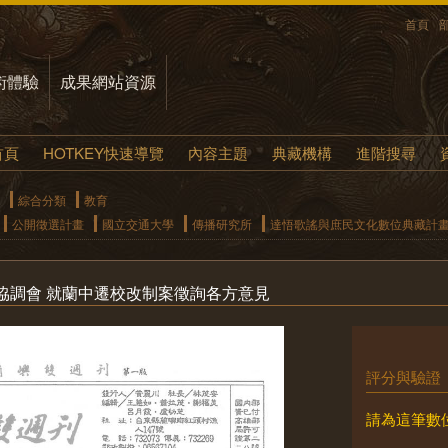
首頁
術體驗
成果網站資源
首頁
HOTKEY快速導覽
內容主題
典藏機構
進階搜尋
綜合分類
教育
公開徵選計畫
國立交通大學
傳播研究所
達悟歌謠與庶民文化數位典藏計
協調會 就蘭中遷校改制案徵詢各方意見
評分與驗證
請為這筆數