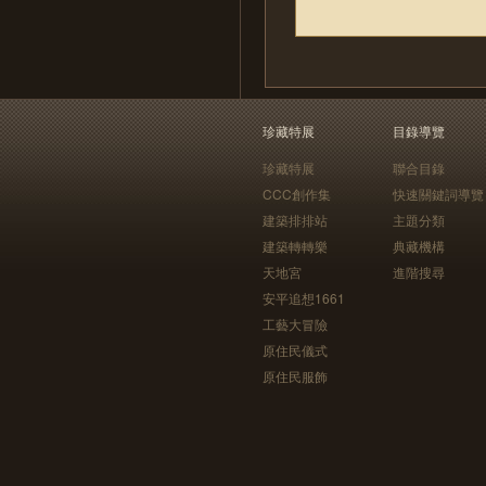
珍藏特展
目錄導覽
珍藏特展
聯合目錄
CCC創作集
快速關鍵詞導覽
建築排排站
主題分類
建築轉轉樂
典藏機構
天地宮
進階搜尋
安平追想1661
工藝大冒險
原住民儀式
原住民服飾