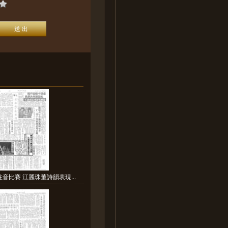
音比賽 江麗珠董詩韻表現...