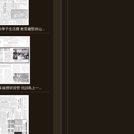
學子生活費 教育廳堅持山...
多媒體研習營 培訓島上一...