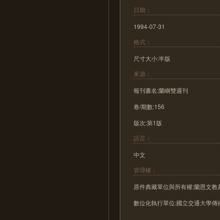
日期：
1994-07-31
格式：
尺寸大小:半版
來源：
報刊書名:蘭嶼雙週刊
卷/期數:156
版次:第1版
語言：
中文
管理權：
原件典藏單位與所有權:蘭恩文教
數位化執行單位:國立交通大學傳