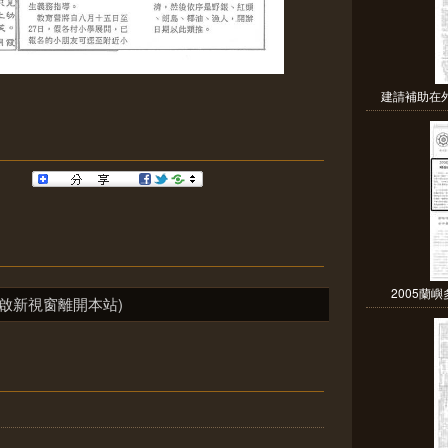
建請補助在外
2005蘭嶼
啟新視窗離開本站)