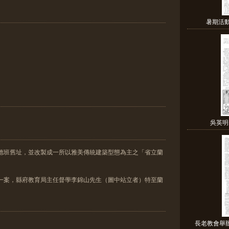
暑期活
吳英明
勵德班舊址，並改製成一所以雅美傳統建築型態為主之「省立蘭
校一案，縣府教育局主任督學李錦山先生（圖中站立者）特至蘭
長老教會舉辦