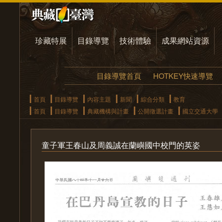
珍藏特展
目錄導覽
技術體驗
成果網站資源
目錄導覽首頁
HOTKEY快速導覽
首頁
目錄導覽
內容主題
新聞
綜合分類
教育
首頁
目錄導覽
典藏機構與計畫
公開徵選計畫
國立交通大學
童子軍王春山及周義誠在蘭嶼國中校門的英姿