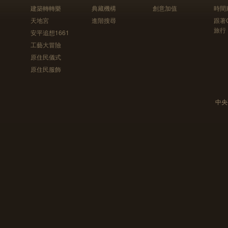
建築轉轉樂
典藏機構
創意加值
時間
天地宮
進階搜尋
跟著
旅行
安平追想1661
工藝大冒險
原住民儀式
原住民服飾
中央