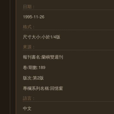
日期：
1995-11-26
格式：
尺寸大小:小於1/4版
來源：
報刊書名:蘭嶼雙週刊
卷/期數:189
版次:第2版
專欄系列名稱:回憶窗
語言：
中文