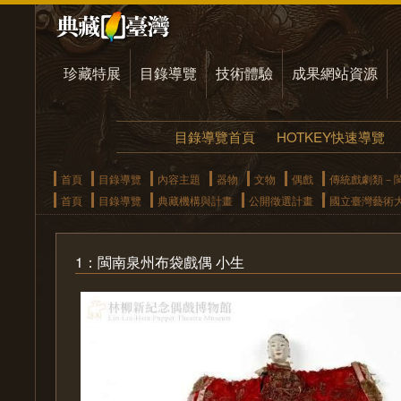
珍藏特展
目錄導覽
技術體驗
成果網站資源
目錄導覽首頁
HOTKEY快速導覽
首頁
目錄導覽
內容主題
器物
文物
偶戲
傳統戲劇類－
首頁
目錄導覽
典藏機構與計畫
公開徵選計畫
國立臺灣藝術
1：閩南泉州布袋戲偶 小生