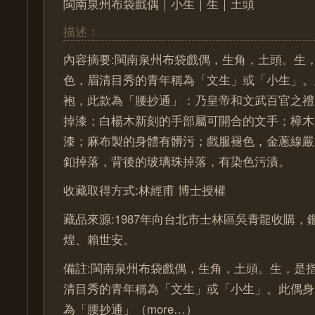
閩南泉州布袋戲偶｜小生｜生｜土頭
描述：
內容摘要:閩南泉州布袋戲偶，生角，土頭。生
色，眉清目秀的青年稱為「文生」或「小生」。
袍，此款為「腰抄通」：乃皇帝和文武百官之禮
掉漆；白楊木新刻的手部屬可開合的文手；樟木
漆；麻布製的身體有髒污；戲服褪色，金蔥線嚴
釦掉落，背後的玻璃珠掉落，有染色污漬。
收藏取得方式:林經甫 博士授權
藏品來源:1987年向台北市士林區吳青龍收購
煌、賴世安。
備註:閩南泉州布袋戲偶，生角，土頭。生，是
清目秀的青年稱為「文生」或「小生」。此偶身
為「腰抄通」（more…）