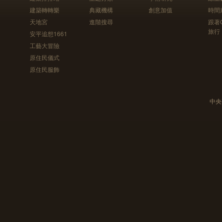
建築轉轉樂
典藏機構
創意加值
時間
天地宮
進階搜尋
跟著
旅行
安平追想1661
工藝大冒險
原住民儀式
原住民服飾
中央