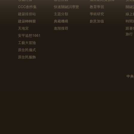
CCC創作集
快速關鍵詞導覽
教育學習
關鍵
建築排排站
主題分類
學術研究
線上
建築轉轉樂
典藏機構
創意加值
時間
天地宮
進階搜尋
跟著
旅行
安平追想1661
工藝大冒險
原住民儀式
原住民服飾
中央