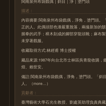
閩南泉州布袋戲偶｜斜目｜淨｜塗門頭
描述：
內容摘要:閩南泉州布袋戲偶，淨角，塗門頭。
正的人。此偶頭部色漆嚴重脫落，兩撮新加的鬍
握拳的武手；樟木刻成的腳部穿龍頭靴；麻布製
未穿著戲服。
收藏取得方式:林經甫 博士授權
藏品來源:1987年向台北市士林區吳青龍收購
煌、賴世安。
備註:閩南泉州布袋戲偶，淨角，塗門頭。「斜
人。（more…）
貢獻者：
臺灣藝術大學石光生教授、劉處英助理負責典藏