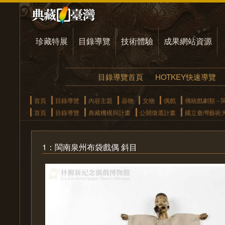
珍藏特展
目錄導覽
技術體驗
成果網站資源
目錄導覽首頁
HOTKEY快速導覽
首頁
目錄導覽
內容主題
器物
文物
偶戲
傳統戲劇類－
首頁
目錄導覽
典藏機構與計畫
公開徵選計畫
國立臺灣藝術
1：閩南泉州布袋戲偶 斜目