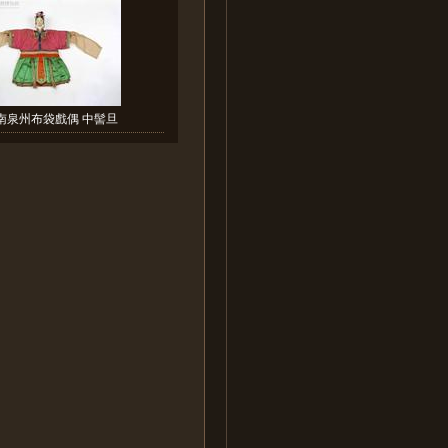
南泉州布袋戲偶 中髻旦