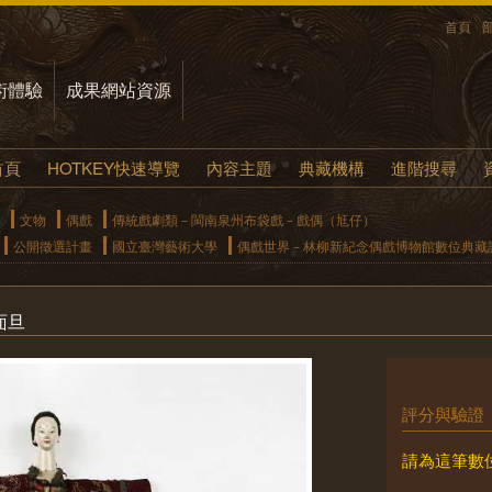
首頁
術體驗
成果網站資源
首頁
HOTKEY快速導覽
內容主題
典藏機構
進階搜尋
文物
偶戲
傳統戲劇類－閩南泉州布袋戲－戲偶（尪仔）
公開徵選計畫
國立臺灣藝術大學
偶戲世界－林柳新紀念偶戲博物館數位典藏
面旦
評分與驗證
請為這筆數