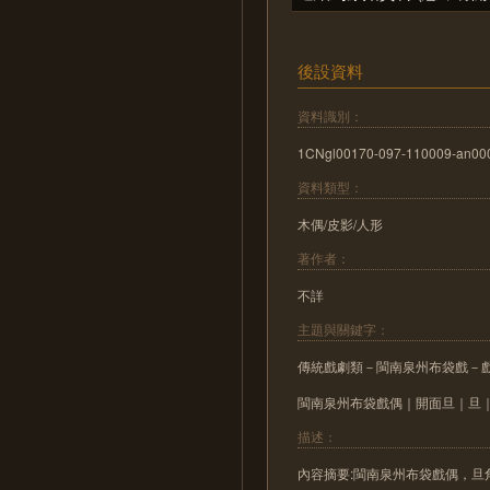
後設資料
資料識別：
1CNgl00170-097-110009-an00
資料類型：
木偶/皮影/人形
著作者：
不詳
主題與關鍵字：
傳統戲劇類－閩南泉州布袋戲－
閩南泉州布袋戲偶｜開面旦｜旦
描述：
內容摘要:閩南泉州布袋戲偶，