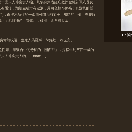
或一品夫人等富貴人物。此偶身穿暗紅底敷飾金繡對襟式長女
上有髒汙，頸部左後方有破洞，用白色棉布修補；真髮梳的髮
開)；白楊木新作的手部屬可開合的文手；布縫的小腳，右腳脫
髒污；戲服褪色，有髒污，破損，金蔥線脫落。
1：閩
林區吳青龍收購，鑑定人為羅斌、陳錫煌、賴世安。
，塗門頭。頭髮自中間分梳的「開面旦」，是指年約三四十歲的
夫人等富貴人物。（more…）