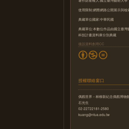
著作財產權人:國立臺灣藝術大學
使用限制:網際網路公開展示與檢
典藏單位國家:中華民國
典藏單位:本數位作品由國立臺
科技計畫資料庫分別典藏
後設資料創用CC
授權聯絡窗口
偶戲世界－林柳新紀念偶戲博物
石光生
02-22722181-2580
kuang@ntua.edu.tw