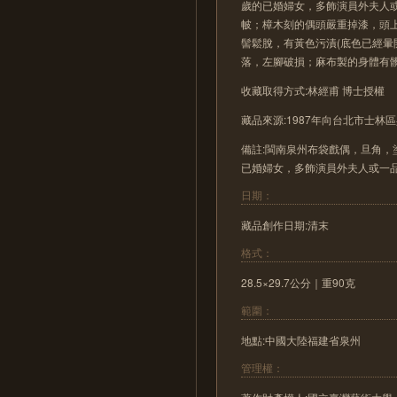
歲的已婚婦女，多飾演員外夫人
帔；樟木刻的偶頭嚴重掉漆，頭
髻鬆脫，有黃色污漬(底色已經暈
落，左腳破損；麻布製的身體有
收藏取得方式:林經甫 博士授權
藏品來源:1987年向台北市士
備註:閩南泉州布袋戲偶，旦角
已婚婦女，多飾演員外夫人或一品
日期：
藏品創作日期:清末
格式：
28.5×29.7公分｜重90克
範圍：
地點:中國大陸福建省泉州
管理權：