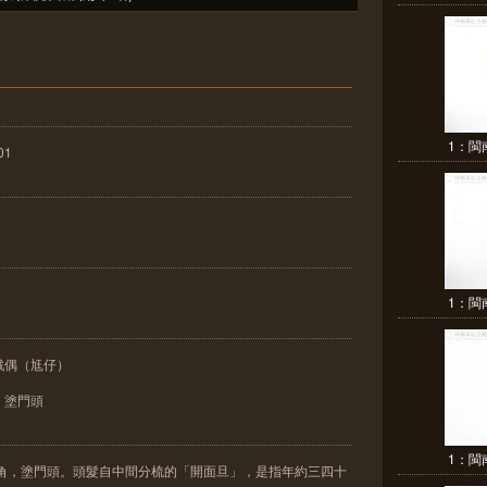
1：閩
01
1：閩
戲偶（尪仔）
｜塗門頭
1：閩
旦角，塗門頭。頭髮自中間分梳的「開面旦」，是指年約三四十