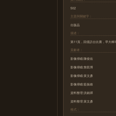
502
主題與關鍵字：
出版品
描述：
第11頁，回億訪台比賽，早大棒球
貢獻者：
影像掃瞄:陳俊佑
影像掃瞄:詹凱博
影像掃瞄:黃文彥
影像掃瞄:藍振維
資料整理:洪銘禪
資料整理:黃文彥
格式：