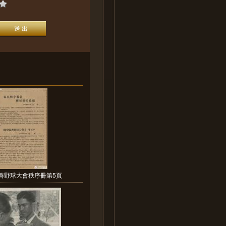
善野球大會秩序冊第5頁