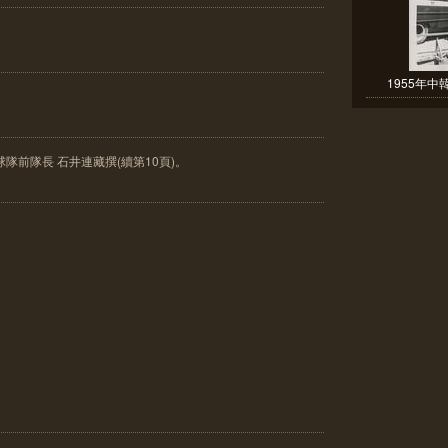
1955年中
隊前隊長 石井連藏撰(續第10頁)。