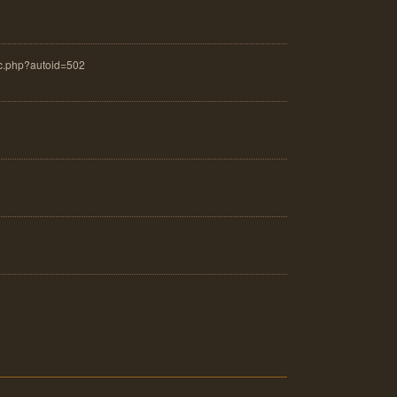
ac.php?autoid=502