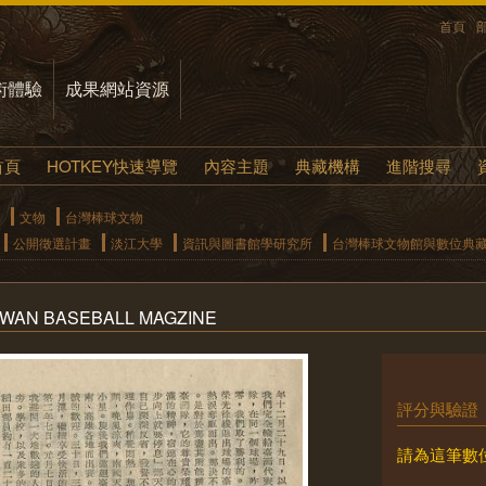
首頁
術體驗
成果網站資源
首頁
HOTKEY快速導覽
內容主題
典藏機構
進階搜尋
文物
台灣棒球文物
公開徵選計畫
淡江大學
資訊與圖書館學研究所
台灣棒球文物館與數位典藏
AN BASEBALL MAGZINE
評分與驗證
請為這筆數