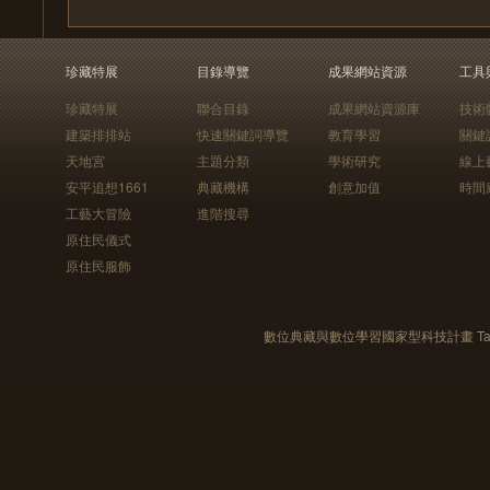
珍藏特展
目錄導覽
成果網站資源
工具
珍藏特展
聯合目錄
成果網站資源庫
技術
建築排排站
快速關鍵詞導覽
教育學習
關鍵
天地宮
主題分類
學術研究
線上
安平追想1661
典藏機構
創意加值
時間
工藝大冒險
進階搜尋
原住民儀式
原住民服飾
數位典藏與數位學習國家型科技計畫 Taiwan e-Le