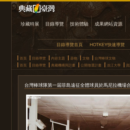
珍藏特展
目錄導覽
技術體驗
成果網站資源
目錄導覽首頁
HOTKEY快速導覽
首頁
目錄導覽
內容主題
器物
文物
台灣棒球文物
首頁
目錄導覽
典藏機構與計畫
公開徵選計畫
淡江大學
資
台灣棒球隊第一屆菲島遠征全體球員於馬尼拉機場