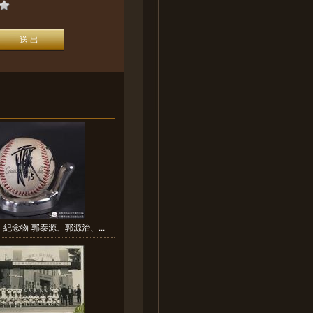
紀念物-郭泰源、郭源治、...