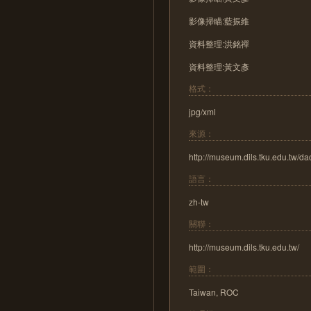
影像掃瞄:藍振維
資料整理:洪銘禪
資料整理:黃文彥
格式：
jpg/xml
來源：
http://museum.dils.tku.edu.tw/d
語言：
zh-tw
關聯：
http://museum.dils.tku.edu.tw/
範圍：
Taiwan, ROC