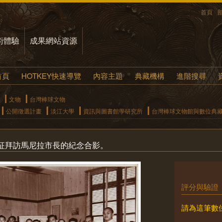
首頁
術體驗
成果網站資源
首頁
HOTKEY快速導覽
內容主題
典藏機構
進階搜尋
文物
台灣棒球文物
公開徵選計畫
淡江大學
資訊與圖書館學研究所
台灣棒球文物館與數位典藏
征拜訪馬尼拉市長的紀念合影。
評分與驗證
請為這筆數