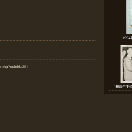
199
ac.php?autoid=391
1955年中