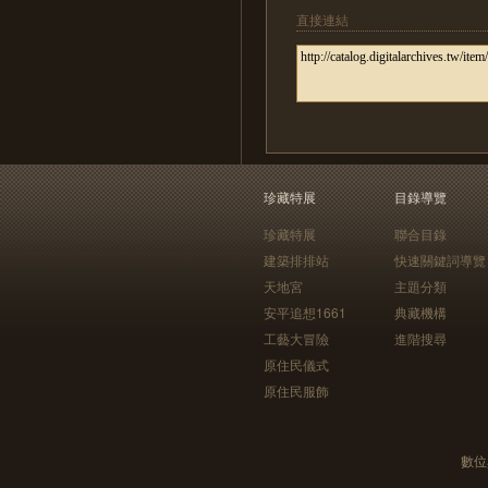
直接連結
珍藏特展
目錄導覽
珍藏特展
聯合目錄
建築排排站
快速關鍵詞導覽
天地宮
主題分類
安平追想1661
典藏機構
工藝大冒險
進階搜尋
原住民儀式
原住民服飾
數位典