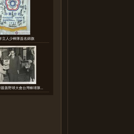
4年立人少棒隊簽名錦旗
韓親善野球大會台灣棒球隊...