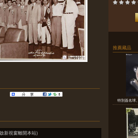
推薦藏品
特別簽名球、
啟新視窗離開本站)