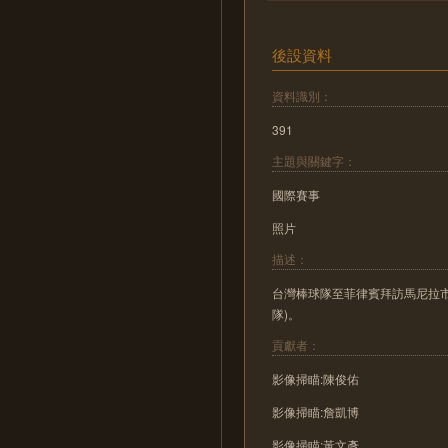
後設資料
資料識別：
391
主題與關鍵字：
國際賽事
照片
描述：
台灣棒球隊至菲律賓拜訪馬尼拉
隊)。
貢獻者：
影像掃瞄:陳俊佑
影像掃瞄:詹凱博
影像掃瞄:黃文彥