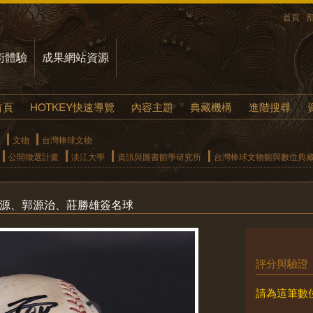
首頁
術體驗
成果網站資源
首頁
HOTKEY快速導覽
內容主題
典藏機構
進階搜尋
文物
台灣棒球文物
公開徵選計畫
淡江大學
資訊與圖書館學研究所
台灣棒球文物館與數位典藏系
泰源、郭源治、莊勝雄簽名球
評分與驗證
請為這筆數