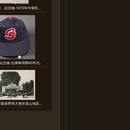
紀念物-1973年中華民...
念物-合庫棒球隊60年代...
韓親善野球大會於釜山地區...