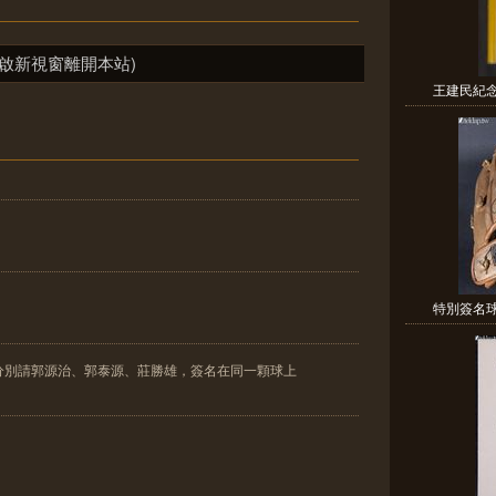
啟新視窗離開本站)
王建民紀念物
特別簽名球、
分別請郭源治、郭泰源、莊勝雄，簽名在同一顆球上