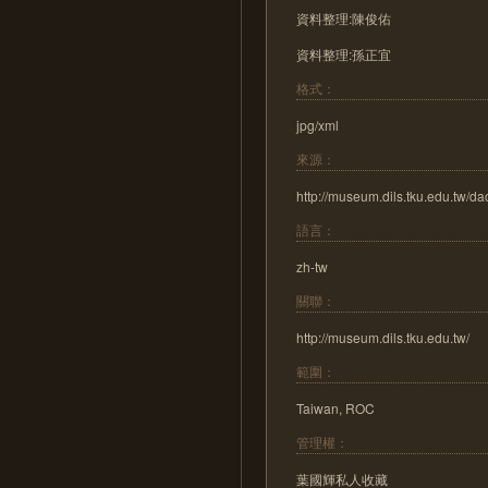
資料整理:陳俊佑
資料整理:孫正宜
格式：
jpg/xml
來源：
http://museum.dils.tku.edu.tw/d
語言：
zh-tw
關聯：
http://museum.dils.tku.edu.tw/
範圍：
Taiwan, ROC
管理權：
葉國輝私人收藏