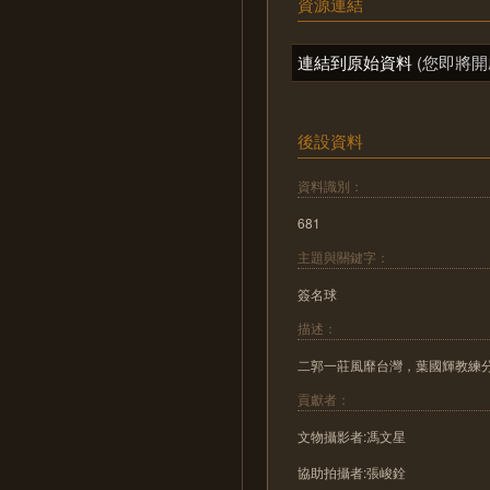
資源連結
連結到原始資料
(您即將開
後設資料
資料識別：
681
主題與關鍵字：
簽名球
描述：
二郭一莊風靡台灣，葉國輝教練
貢獻者：
文物攝影者:馮文星
協助拍攝者:張峻銓