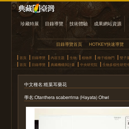
珍藏特展
目錄導覽
技術體驗
成果網站資源
目錄導覽首頁
HOTKEY快速導覽
首頁
目錄導覽
內容主題
生物
植物界
種子植物門
雙子
首頁
目錄導覽
典藏機構與計畫
中央研究院
生物多樣性研究
中文種名:糙葉耳藥花
學名:Otanthera scaberrima (Hayata) Ohwi