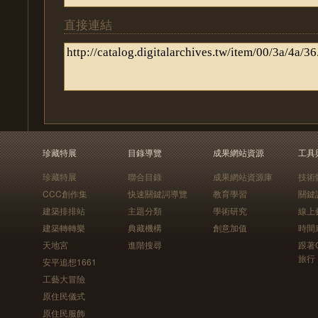
直接連結
珍藏特展
目錄導覽
成果網站資源
工具
珍藏特展
聯合目錄
成果網站資源庫
技術
CCC創作集
快速關鍵詞導覽
教育學習
關鍵
建築排排站
主題分類
學術研究
線上
建築轉轉樂
典藏機構
創意加值
時間
天地宮
進階搜尋
跟著
旅行
安平追想1661
工藝大冒險
原住民儀式
原住民服飾