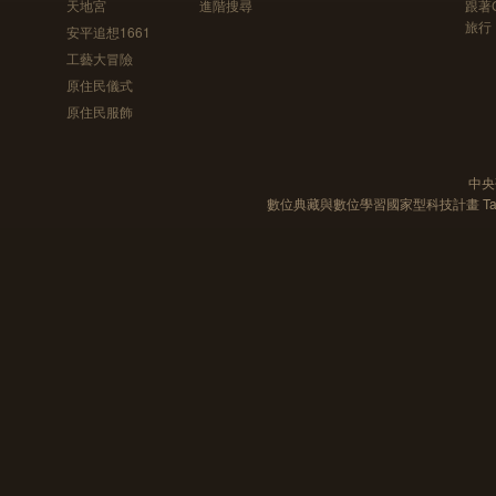
天地宮
進階搜尋
跟著
旅行
安平追想1661
工藝大冒險
原住民儀式
原住民服飾
中央
數位典藏與數位學習國家型科技計畫 Taiwan e-Le