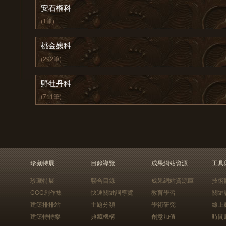
安石榴科
(1筆)
桃金孃科
(292筆)
野牡丹科
(711筆)
珍藏特展
目錄導覽
成果網站資源
工具
珍藏特展
聯合目錄
成果網站資源庫
技術
CCC創作集
快速關鍵詞導覽
教育學習
關鍵
建築排排站
主題分類
學術研究
線上
建築轉轉樂
典藏機構
創意加值
時間