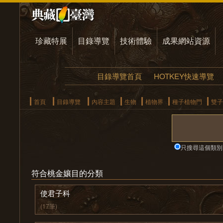
珍藏特展
目錄導覽
技術體驗
成果網站資源
目錄導覽首頁
HOTKEY快速導覽
首頁
目錄導覽
內容主題
生物
植物界
種子植物門
雙子
只搜尋這個類別
符合桃金孃目的分類
使君子科
(17筆)