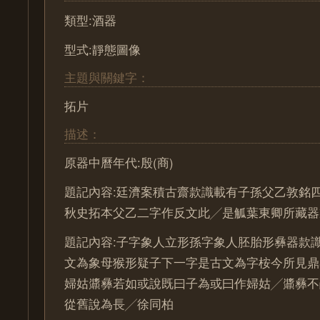
類型:酒器
型式:靜態圖像
主題與關鍵字：
拓片
描述：
原器中曆年代:殷(商)
題記內容:廷濟案積古齋款識載有子孫父乙敦銘
秋史拓本父乙二字作反文此╱是觚葉東卿所藏器
題記內容:子字象人立形孫字象人胚胎形彝器款
文為象母猴形疑子下一字是古文為字桉今所見鼎
婦姑䵼彝若如或說既曰子為或曰作婦姑╱䵼彝不
從舊說為長╱徐同柏