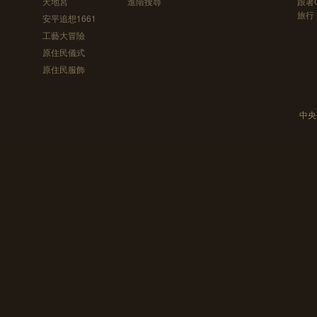
天地宮
進階搜尋
跟著
旅行
安平追想1661
工藝大冒險
原住民儀式
原住民服飾
中央