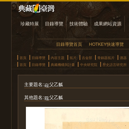
珍藏特展
目錄導覽
技術體驗
成果網站資源
目錄導覽首頁
HOTKEY快速導覽
首頁
目錄導覽
內容主題
拓片
吉金部
青銅器拓片
酒器
首頁
目錄導覽
典藏機構與計畫
中央研究院
歷史語言研究所
主要題名:
父乙觚
其他題名:
父乙觚