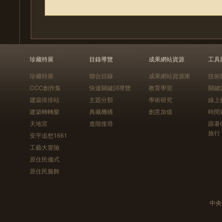
珍藏特展
目錄導覽
成果網站資源
工具
珍藏特展
聯合目錄
成果網站資源庫
技術
CCC創作集
快速關鍵詞導覽
教育學習
關鍵
建築排排站
主題分類
學術研究
線上
建築轉轉樂
典藏機構
創意加值
時間
天地宮
進階搜尋
跟著
旅行
安平追想1661
工藝大冒險
原住民儀式
原住民服飾
中央