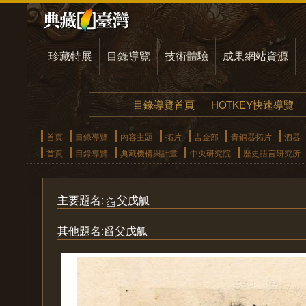
珍藏特展
目錄導覽
技術體驗
成果網站資源
目錄導覽首頁
HOTKEY快速導覽
首頁
目錄導覽
內容主題
拓片
吉金部
青銅器拓片
酒器
首頁
目錄導覽
典藏機構與計畫
中央研究院
歷史語言研究所
主要題名:
父戊觚
其他題名:舀父戊觚