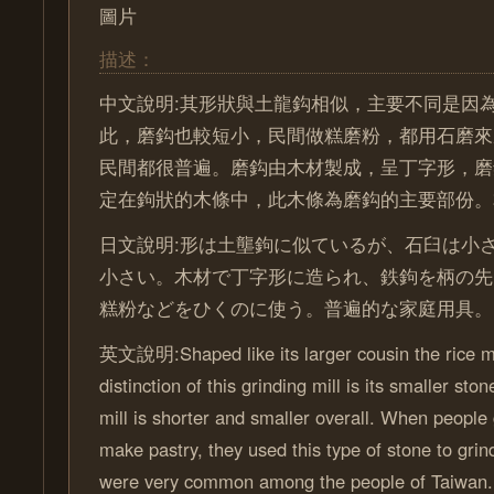
圖片
描述：
中文說明:其形狀與土龍鈎相似，主要不同是因
此，磨鈎也較短小，民間做糕磨粉，都用石磨來
民間都很普遍。磨鈎由木材製成，呈丁字形，磨
定在鉤狀的木條中，此木條為磨鈎的主要部份。
日文說明:形は土壟鉤に似ているが、石臼は小
小さい。木材で丁字形に造られ、鉄鉤を柄の先
糕粉などをひくのに使う。普遍的な家庭用具。
英文說明:Shaped like its larger cousin the rice mi
distinction of this grinding mill is its smaller ston
mill is shorter and smaller overall. When people 
make pastry, they used this type of stone to grin
were very common among the people of Taiwan. 