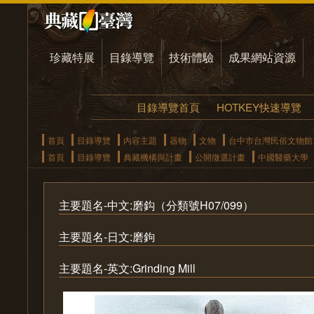
珍藏特展
目錄導覽
技術體驗
成果網站資源
目錄導覽首頁
HOTKEY快速導覽
首頁
目錄導覽
內容主題
器物
文物
台中市台灣民俗文物館
首頁
目錄導覽
典藏機構與計畫
公開徵選計畫
中國醫藥大學
主要題名-中文:磨鈎（分類號H07/099）
主要題名-日文:磨鉤
主要題名-英文:Grinding Mill