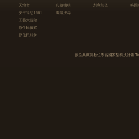
天地宮
典藏機構
創意加值
時間
安平追想1661
進階搜尋
工藝大冒險
原住民儀式
原住民服飾
數位典藏與數位學習國家型科技計畫 Taiwan e-Le