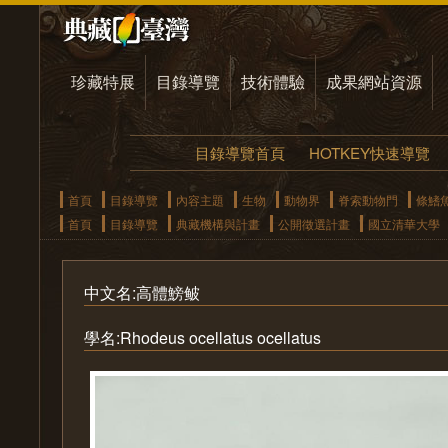
珍藏特展
目錄導覽
技術體驗
成果網站資源
目錄導覽首頁
HOTKEY快速導覽
首頁
目錄導覽
內容主題
生物
動物界
脊索動物門
條鰭
首頁
目錄導覽
典藏機構與計畫
公開徵選計畫
國立清華大學
中文名:高體鰟鲏
學名:Rhodeus ocellatus ocellatus