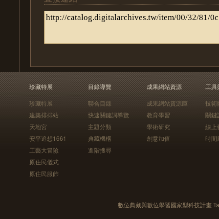
珍藏特展
目錄導覽
成果網站資源
工具
珍藏特展
聯合目錄
成果網站資源庫
技術
建築排排站
快速關鍵詞導覽
教育學習
關鍵
天地宮
主題分類
學術研究
線上
安平追想1661
典藏機構
創意加值
時間
工藝大冒險
進階搜尋
原住民儀式
原住民服飾
數位典藏與數位學習國家型科技計畫 Taiwan e-Le