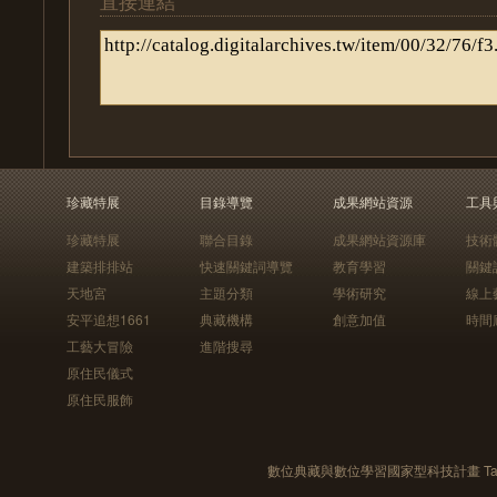
直接連結
珍藏特展
目錄導覽
成果網站資源
工具
珍藏特展
聯合目錄
成果網站資源庫
技術
建築排排站
快速關鍵詞導覽
教育學習
關鍵
天地宮
主題分類
學術研究
線上
安平追想1661
典藏機構
創意加值
時間
工藝大冒險
進階搜尋
原住民儀式
原住民服飾
數位典藏與數位學習國家型科技計畫 Taiwan e-Le