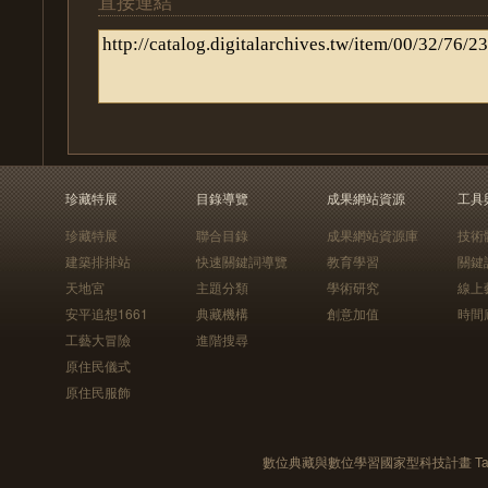
直接連結
珍藏特展
目錄導覽
成果網站資源
工具
珍藏特展
聯合目錄
成果網站資源庫
技術
建築排排站
快速關鍵詞導覽
教育學習
關鍵
天地宮
主題分類
學術研究
線上
安平追想1661
典藏機構
創意加值
時間
工藝大冒險
進階搜尋
原住民儀式
原住民服飾
數位典藏與數位學習國家型科技計畫 Taiwan e-Le