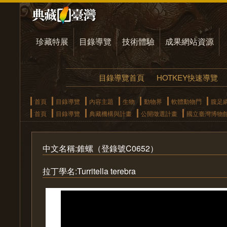
珍藏特展
目錄導覽
技術體驗
成果網站資源
目錄導覽首頁
HOTKEY快速導覽
首頁
目錄導覽
內容主題
生物
動物界
軟體動物門
腹足
首頁
目錄導覽
典藏機構與計畫
公開徵選計畫
國立臺灣博物
中文名稱:錐螺（登錄號C0652）
拉丁學名:Turritella terebra