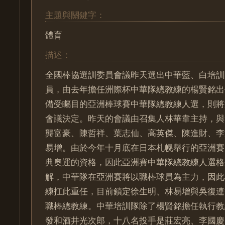
主題與關鍵字：
體育
描述：
全國棒協選訓委員會議昨天選出中華藍、白培訓
員，由去年擔任洲際杯中華隊總教練的楊賢銘出
備受矚目的亞洲棒球賽中華隊總教練人選，則將
會議決定。昨天的會議由召集人林華韋主持，與
龔富豪、陳哲祥、葉志仙、高英傑、陳進財、李
易增。由於今年十月底在日本札幌舉行的亞洲賽
典奧運的資格，因此亞洲賽中華隊總教練人選格
解，中華隊在亞洲賽將以職棒球員為主力，因此
練扛此重任，目前鎖定徐生明、林易增與吳復連
職棒總教練。中華培訓隊除了楊賢銘擔任執行教
發和酒井光次郎，十八名投手是莊宏亮、李國慶