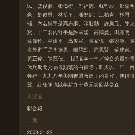
民、曾俊彥、張億得、倪福德、蘇哲毅、鄭嘉明
豪、劉俊男、林岳平、潘健綜、江柏青、林恩宇
輔。六名捕手是高志綱、涂壯勳、許騰元、陳克
寶，十二名內野手是許國隆、高國慶、田顯明、
蘇偉銓、林津平、高俊強、陳家偉、張家源、陳
名外野手是李振男、陽耀勳、周思賢、蘇建榮、
黃正偉、陳冠任。【記者李一中╱綜合美國外電
休兵期間交易最頻繁的白襪隊，昨天以一年一百
獲得一九九八年美國聯盟救援王的哥登，使得該
翼。紅雀隊也以年薪九十萬元簽回赫曼森。
出版者：
聯合報
日期：
2003-01-22