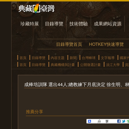
珍藏特展
目錄導覽
技術體驗
成果網站資源
目錄導覽首頁
HOTKEY快速導覽
首頁
目錄導覽
內容主題
新聞
台灣棒球
文字報導
國家
首頁
目錄導覽
典藏機構與計畫
公開徵選計畫
淡江大學
資
成棒培訓隊 選出44人:總教練下月底決定 徐生明
推薦分享