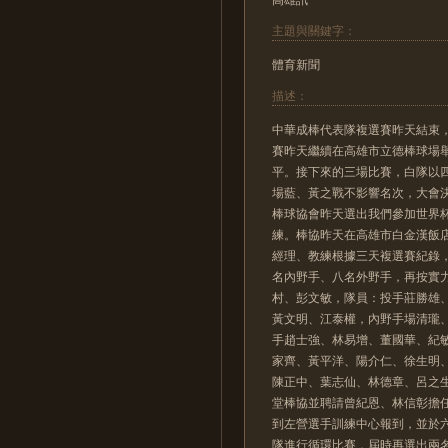
主題與關鍵字：
體育新聞
描述：
中華成棒代表隊複選賽昨天結束
賽昨天繼續在高雄市立德棒球場
平。接下來的三場比賽，白隊以
場藍、黃之戰不影響名次，大會
棒球協會昨天選出我們參加世界
練。棒協昨天在高雄市白金漢飯
經理、教練根據三天複選賽紀錄
名內野手、八名外野手，再按實
村、彭文敏，隊員：投手莊勝雄
黃文明、江泰權，內野手場清瓏
手趙士強、林易增、董國華、紀
家齊、黃平洋、陽介仁、徐生明
陳正中、葉志仙、林德章、呂之
堂棒協並聘請曾紀恩、林信彰擔
到左營選手訓練中心報到，並於
隊進行循環比賽，屆時再選出兩