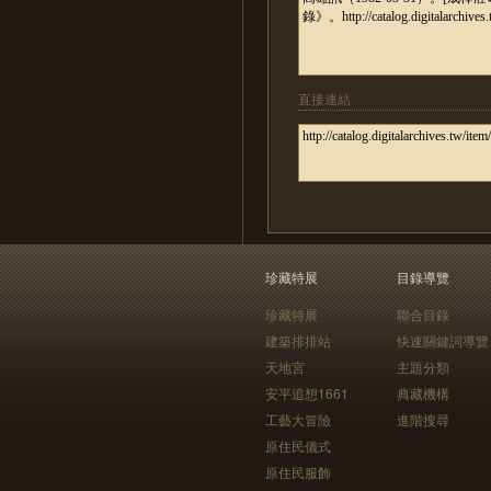
直接連結
珍藏特展
目錄導覽
珍藏特展
聯合目錄
建築排排站
快速關鍵詞導覽
天地宮
主題分類
安平追想1661
典藏機構
工藝大冒險
進階搜尋
原住民儀式
原住民服飾