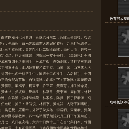
教育部放棄顧
，白隊以積分七分奪魁，黃隊六分居次，藍隊三分殿後。複選
舉行，先由藍、白兩隊繼續前天未完的賽程，九局打完還是五
四比三力克藍隊，黃隊以七比二擊敗白隊，由於天雨，最後一
決定取銷。昨天黃隊趙士強擊出一支全壘打。【高雄訊】全國
杯成棒賽四十名準國手，分成莊敬、自強兩隊，進行第三期訓
店召開選拔會，由總幹事楊柏森主持。由黃、藍、白三隊六名
，從四十七名合格選手中，圈選十二名投手、六名捕手、十四
力平均分配為莊敬、自強兩隊，名單如下：莊敬隊：教練顏炳
、黃廣琪、葉福榮、柯東榮、許正宗、黃嘉育，捕手涂忠勇、
、黃永裕、吳復連、鄭幸生、林華韋、黃東南、周伯亮，外野
敏洲。自強隊：教練陳錫龍、林家祥，隊員：投手郭泰源、劉
成棒集訓陣容
、伍進明，捕手：曾智偵、林百亨、黃光祥，內野手劉國明、
生、吳思賢、羅世幸，外野手陳振雄、李居明、宋榮泰、龔榮
任教練團專業教練。四十名準國手須於六月三日下午五時前，
六月七、八日在高雄，六月十日到十三日在台北與日本、韓國
名教練及二十名正選國手，代表我國到韓國參加世界杯棒球