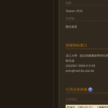
範圍：
Taiwan, ROC
管理權：
聯合報系
授權聯絡窗口
淡江大學 - 資訊與圖書館學研究
林信成
(02)2621-5656 # 3106
sclin@mail.tku.edu.tw
引用這筆典藏
引用資訊