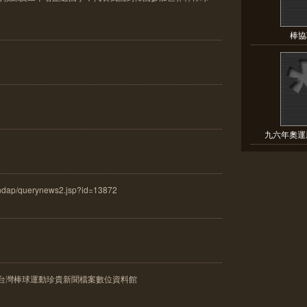
棒協
九六年奧運新
80/ndap/querynews2.jsp?id=13872
-台灣棒球運動珍貴新聞檔案數位資料館