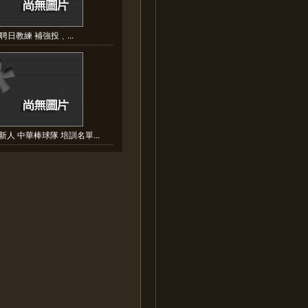
聘日教練 補強投﹑...
人 中華棒球隊 培訓名單...