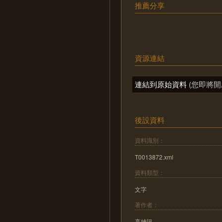
推薦分享
資源連結
連結到原始資料
(您即將開
後設資料
資料識別：
T0013872.xml
資料類型：
文字
著作者：
高雄訊