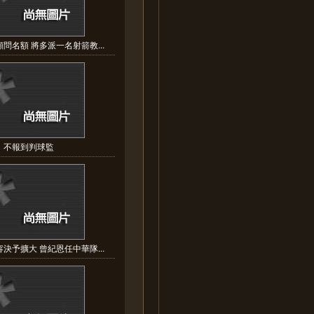
問名額 將多派一名射箭教...
不報到判球監
決予擴大 曾紀恩任中華隊...