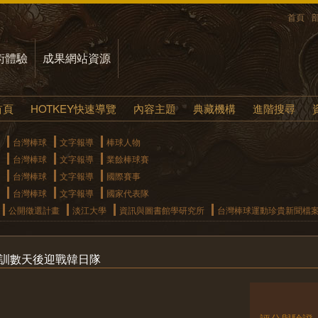
首頁
術體驗
成果網站資源
首頁
HOTKEY快速導覽
內容主題
典藏機構
進階搜尋
台灣棒球
文字報導
棒球人物
台灣棒球
文字報導
業餘棒球賽
台灣棒球
文字報導
國際賽事
台灣棒球
文字報導
國家代表隊
公開徵選計畫
淡江大學
資訊與圖書館學研究所
台灣棒球運動珍貴新聞檔
集訓數天後迎戰韓日隊