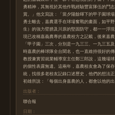
勇精神，其無視於其他作戰經驗豐富隊伍的鬥志
賞。」他文寫說：「當夕陽餘暉下的甲子園球場
勇士離去，嘉農選手在球場奮戰的畫面，如平野
生）的強力臂膀及川原的堅固防守，都一一浮現
現已改稱嘉義農專的嘉農校方之記載，後來嘉農
「甲子園」三次，分別是一九三三、一九三五及
時嘉農的棒球隊全台聞名，也一直維持很好的傳
教授兼實習就業輔導室主任鄭三郎說，這幾場球
的個性表露無遺。這兩年，嘉農校友會為了保存
統，找很多老校友記錄口述歷史，他們的想法正
初雄所說：「每個出身嘉農的人，都會以他的出
出版者：
聯合報
日期：