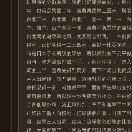
結束時的分數為準，我們只好黯然而返。」蘇正
年，也就是民國廿年，嘉農再度捲土重來，與賽
台北二中、台北商、台北工、嘉中、南一中、台
中、雄中、台中商等十隊，嘉農不負眾望的贏得
台北商的冠亞軍之戰，尤其驚心動魄。「在前面
得分，正好各得一二三四分，而以十比零領先，
時是日本子弟所讀的學校，所以裁判並不公平做
束時，雙方居然打成平手。」蘇正生說：「進入
局的上半，嘉農先得到兩分，而下半局台北商反
兩人出局後，攻占滿壘，這時對方的強棒上陣，
會輕易得一分，就拉成平手，而如果被擊出安打
能還會落敗，所以投手吳明捷萬分小心，在兩好
了四個界外球，第五球打到二壘手和游擊手中間
正好往二壘方向移動，把球接個正著，封殺了對
員，結果三人出局，結束了這場驚心動魄的比賽
後，大家都哭了，「因為我們可以代表台灣進入