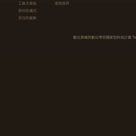
工藝大冒險
進階搜尋
原住民儀式
原住民服飾
數位典藏與數位學習國家型科技計畫 Taiwan e-Le