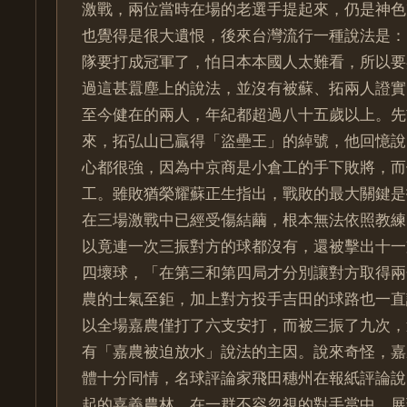
激戰，兩位當時在場的老選手提起來，仍是神色
也覺得是很大遺恨，後來台灣流行一種說法是：
隊要打成冠軍了，怕日本本國人太難看，所以要
過這甚囂塵上的說法，並沒有被蘇、拓兩人證實
至今健在的兩人，年紀都超過八十五歲以上。先
來，拓弘山已贏得「盜壘王」的綽號，他回憶說
心都很強，因為中京商是小倉工的手下敗將，而
工。雖敗猶榮耀蘇正生指出，戰敗的最大關鍵是
在三場激戰中已經受傷結繭，根本無法依照教練
以竟連一次三振對方的球都沒有，還被擊出十一
四壞球，「在第三和第四局才分別讓對方取得兩
農的士氣至鉅，加上對方投手吉田的球路也一直
以全場嘉農僅打了六支安打，而被三振了九次，
有「嘉農被迫放水」說法的主因。說來奇怪，嘉
體十分同情，名球評論家飛田穗州在報紙評論說
起的嘉義農林，在一群不容忽視的對手當中，展