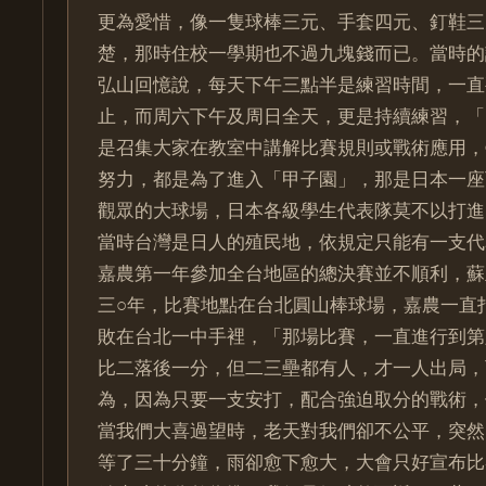
更為愛惜，像一隻球棒三元、手套四元、釘鞋三
楚，那時住校一學期也不過九塊錢而已。當時的
弘山回憶說，每天下午三點半是練習時間，一直
止，而周六下午及周日全天，更是持續練習，「
是召集大家在教室中講解比賽規則或戰術應用，
努力，都是為了進入「甲子園」，那是日本一座
觀眾的大球場，日本各級學生代表隊莫不以打進
當時台灣是日人的殖民地，依規定只能有一支代
嘉農第一年參加全台地區的總決賽並不順利，蘇
三○年，比賽地點在台北圓山棒球場，嘉農一直
敗在台北一中手裡，「那場比賽，一直進行到第
比二落後一分，但二三壘都有人，才一人出局，
為，因為只要一支安打，配合強迫取分的戰術，
當我們大喜過望時，老天對我們卻不公平，突然
等了三十分鐘，雨卻愈下愈大，大會只好宣布比