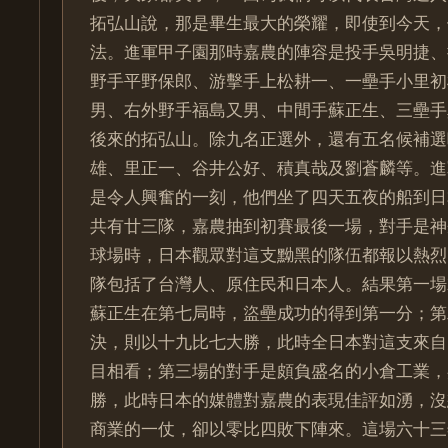
拓弘山說，那是畢生最大的榮耀，即使到今天，
法。進軍甲子園那時嘉農的陣容是投手吳明捷、
野手平野保郎、游擊手上松耕一、一壘手小里初
男、右外野手福島又男、中間手蘇正生、三壘手
後來的拓弘山。除九名正選外，還有五名候補選
雄、里正一、谷井公好、積真哉及劉蒼麟等。進
是令人興奮的一刻，他們坐了四天五夜的船到日
共有廿三隊，嘉農抽到初賽最後一場，對手是神
球場時，日本觀眾對這支黝黑的隊伍都報以熱烈
隊包括了台灣人、原住民和日本人。結果第一場
蘇正生在第七局時，盜壘成功的得到第一分；第
決，則以十九比七大勝，此時全日本對這支來自
目相看；第三場的對手是頗負盛名的小倉工業，
勝，此時日本的媒體對嘉農的表現佳評如湧，沒
商業的一仗，卻以零比四敗下陣來。這場六十三