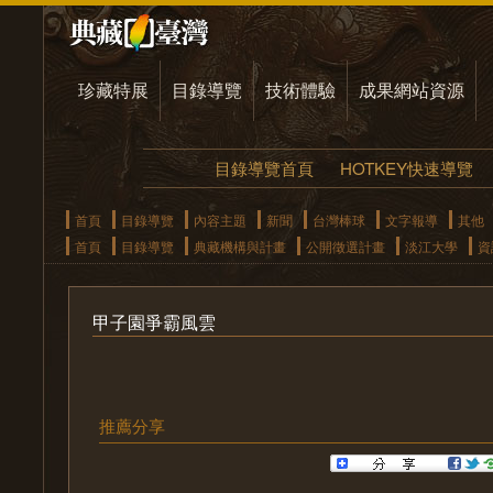
珍藏特展
目錄導覽
技術體驗
成果網站資源
目錄導覽首頁
HOTKEY快速導覽
首頁
目錄導覽
內容主題
新聞
台灣棒球
文字報導
其他
首頁
目錄導覽
典藏機構與計畫
公開徵選計畫
淡江大學
資
甲子園爭霸風雲
推薦分享