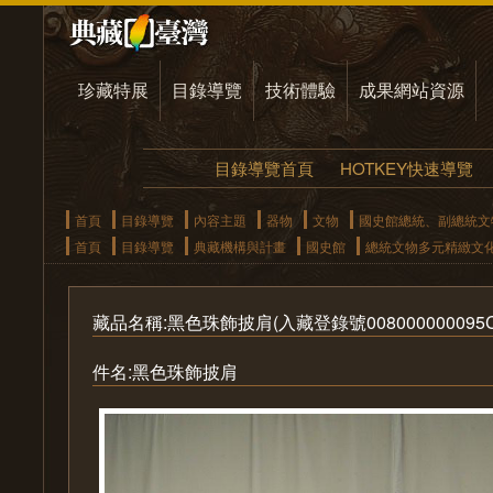
珍藏特展
目錄導覽
技術體驗
成果網站資源
目錄導覽首頁
HOTKEY快速導覽
首頁
目錄導覽
內容主題
器物
文物
國史館總統、副總統文
首頁
目錄導覽
典藏機構與計畫
國史館
總統文物多元精緻文
藏品名稱:黑色珠飾披肩(入藏登錄號008000000095C
件名:黑色珠飾披肩