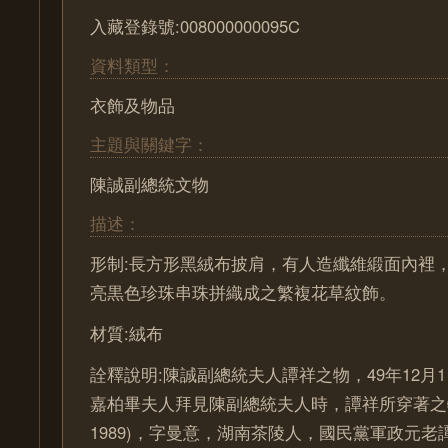
入藏登錄號:008000000095C
資料類型：
衣飾及物品
主題與關鍵字：
陳誠副總統文物
描述：
形制:長方形黑絨布披肩，有人造纖維緞面內裡
亮黒色珍珠串珠拼織成之繁複花草紋飾。
材質:絨布
詮釋說明:陳誠副總統夫人譚祥之物，49年12月
嘉柏畢夫人拜見陳副總統夫人時，譚祥所穿著之物。
1989)，字曼意，湖南茶陵人，國民黨軍政元