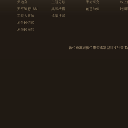
天地宮
主題分類
學術研究
線上
安平追想1661
典藏機構
創意加值
時間
工藝大冒險
進階搜尋
原住民儀式
原住民服飾
數位典藏與數位學習國家型科技計畫 Taiwan e-Le