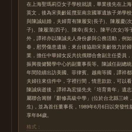
在上海聖瑪莉亞女子學校就讀，畢業後先在上海
英文，後為宋美齡延攬至南京國軍遺族子弟學校任
與陳誠結婚，夫婦育有陳履安(長子)、陳履慶(次
子)、陳履潔(四子)、陳幸(長女)、陳平(次女)
外，譚祥亦以陳誠夫人身份參與公務活動，例如
眷，慰勞傷患遺族；來台後協助宋美齡致力於婦
業，擔任中華婦女反共抗俄聯合會副主任委員，
振興復健醫學中心的副董事長等。陳誠任副總統後，
年間陸續出訪美國、菲律賓、越南等國，譚祥都
夫婦往來信件中，字裡行間，情意款款，可以看
陳誠病逝後，譚祥為宏揚先夫「培育青年」遺志
屬聯合籌辦「辭修高級中學」(位於台北縣三峽，
生)，並為首任董事長，1989年6月6日以突發
享年84歲。
格式：