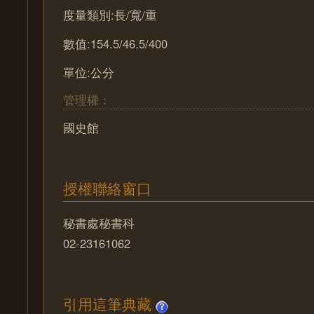
度量類別:長/寬/重
數值:154.5/46.5/400
單位:公分
管理權：
國史館
授權聯絡窗口
秘書處秘書科
02-23161062
引用這筆典藏