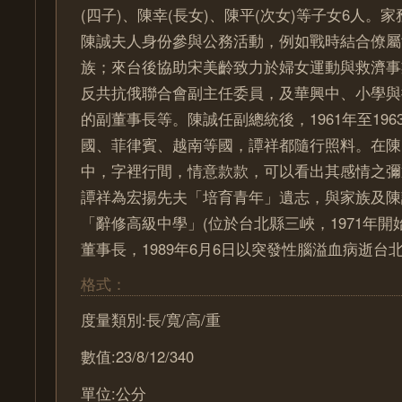
(四子)、陳幸(長女)、陳平(次女)等子女6人。
陳誠夫人身份參與公務活動，例如戰時結合僚屬
族；來台後協助宋美齡致力於婦女運動與救濟事
反共抗俄聯合會副主任委員，及華興中、小學與
的副董事長等。陳誠任副總統後，1961年至19
國、菲律賓、越南等國，譚祥都隨行照料。在陳
中，字裡行間，情意款款，可以看出其感情之彌
譚祥為宏揚先夫「培育青年」遺志，與家族及陳
「辭修高級中學」(位於台北縣三峽，1971年開
董事長，1989年6月6日以突發性腦溢血病逝台
格式：
度量類別:長/寬/高/重
數值:23/8/12/340
單位:公分