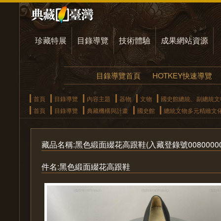
珍藏特展
目錄導覽
技術體驗
成果網站資源
目錄導覽首頁
HOTKEY快速導覽
首頁
目錄導覽
內容主題
器物
文物
國史館總統、副總統文
首頁
目錄導覽
典藏機構與計畫
國史館
總統文物多元精緻文
藏品名稱:黑色緞面綴花高跟鞋(入藏登錄號0080000000
件名:黑色緞面綴花高跟鞋