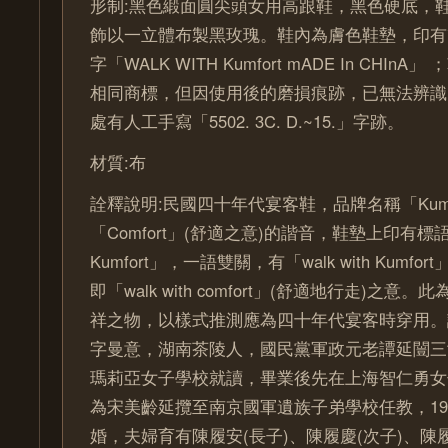
形制:黑色緞面圓尖頭女用高跟鞋，黑色硬底，
飾以一立體布製黑玫瑰。鞋內為膚色鞋墊，印有
字「WALK WITH Kumfort mADE In CHI
相同商標，但因使用後的磨損痕跡，已無法辨識
處有人工手寫「5502. 3C. D.~15.」字跡。
材質:布
詮釋說明:民國四十年代宴客鞋，品牌名稱「Kumf
「Comfort」(舒適之意)的諧音，鞋墊上印有標語「
Kumfort」，一語雙關，有「walk with Kumfort
即「walk with comfort」(舒適地行走)之
祥之物，以樣式推測應為四十年代宴客時穿用。譚祥(1
字曼意，湖南茶陵人，國民黨軍政元老譚延闓三
瑪莉亞女子學校就讀，畢業後先在上海智仁勇女
為宋美齡延攬至南京國軍遺族子弟學校任教，19
婚，夫婦育有陳履安(長子)、陳履慶(次子)、陳