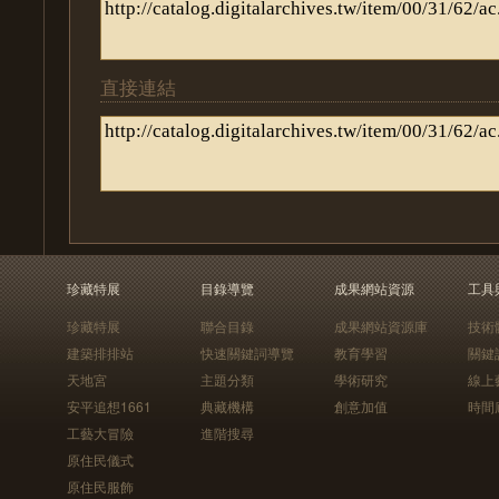
直接連結
珍藏特展
目錄導覽
成果網站資源
工具
珍藏特展
聯合目錄
成果網站資源庫
技術
建築排排站
快速關鍵詞導覽
教育學習
關鍵
天地宮
主題分類
學術研究
線上
安平追想1661
典藏機構
創意加值
時間
工藝大冒險
進階搜尋
原住民儀式
原住民服飾