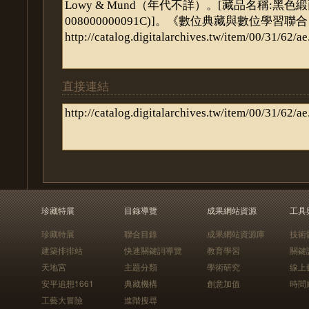
直接連結
珍藏特展
目錄導覽
成果網站資源
工具
珍藏特展
聯合目錄
成果網站資源庫
技術
建築排排站
快速關鍵詞導覽
教育學習
關鍵
天地宮
主題分類
學術研究
線上
安平追想1661
典藏機構
創意加值
時間
工藝大冒險
進階搜尋