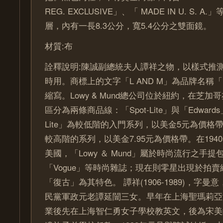
REG. EXCLUSIVE」、「 MADE IN U. S.
層，內有一長8.3公分，寬5.4公分之雙面鏡。
材質:布
詮釋說明:陳誠副總統夫人譚祥之物，以樣式推
時用。商標上的文字「L AND M」為品牌名稱「Lo
縮寫。Lowy & Mund總公司位於紐約，在芝
區分為兩條商品線：「Spot-Lite」與「Edwards
Lite」為較低階的入門系列，以美金5元為價格帶；
較高階的系列，以美金7.95元為價格帶。在1940
美國，「Lowy ＆ Mund」屬於時尚流行之手
「Vogue」等時尚雜誌；現在則零星出現於拍
「復古」為其特色。 譚祥(1906-1989)，字
民黨軍政元老譚延闓三女。早年在上海聖瑪莉亞
業後先在上海智仁勇女子學校教英文，後為宋美