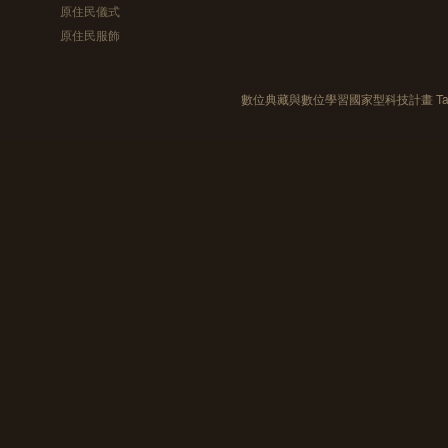
原住民儀式
原住民服飾
數位典藏與數位學習國家型科技計畫 Taiwan e-Le