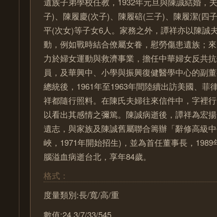
遺族子弟學校任教，1932年元旦與陳誠結婚，
子)、陳履慶(次子)、陳履碚(三子)、陳履潔(四子
平(次女)等子女6人。家務之外，譚祥亦以陳誠
動，例如戰時結合僚屬女眷，慰勞傷患遺族；來
力於婦女運動與救濟事業，擔任中華婦女反共抗
員，及華興中、小學與振興復健醫學中心的副董
總統後，1961年至1963年間陸續出訪美國、
祥都隨行照料。在陳氏夫婦往來信件中，字裡行
以看出其感情之彌篤。陳誠病逝後，譚祥為宏揚
遺志，與家族及陳誠舊屬聯合籌辦「辭修高級中
峽，1971年開始招生)，並為首任董事長，198
腦溢血病逝台北，享年84歲。
格式：
度量類別:長/寬/高/重
數值:24.3/7/33/545