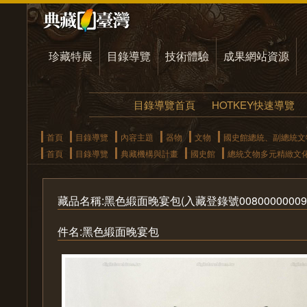
珍藏特展
目錄導覽
技術體驗
成果網站資源
目錄導覽首頁
HOTKEY快速導覽
首頁
目錄導覽
內容主題
器物
文物
國史館總統、副總統文
首頁
目錄導覽
典藏機構與計畫
國史館
總統文物多元精緻文
藏品名稱:黑色緞面晚宴包(入藏登錄號00800000009
件名:黑色緞面晚宴包