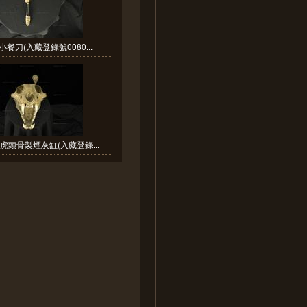
小餐刀(入藏登錄號0080...
虎頭骨製煙灰缸(入藏登錄...