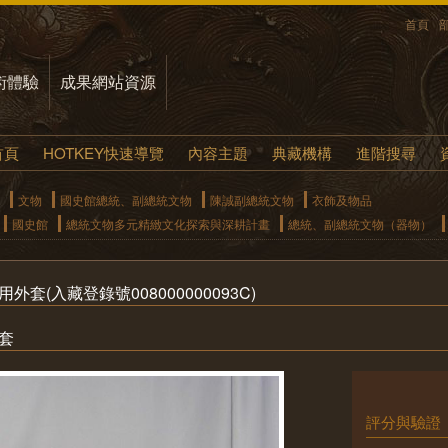
首頁
術體驗
成果網站資源
首頁
HOTKEY快速導覽
內容主題
典藏機構
進階搜尋
文物
國史館總統、副總統文物
陳誠副總統文物
衣飾及物品
國史館
總統文物多元精緻文化探索與深耕計畫
總統、副總統文物（器物）
套(入藏登錄號008000000093C)
套
評分與驗證