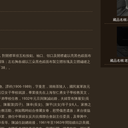
藏品名稱:
衣，對開襟單排五粒按釦。袖口、領口及開襟處以亮黑色緞面布
藏品名稱:老
綴珠；左右胸各綴以三朵黑色緞面布製立體玫瑰及立體繡縫之
38」。
。譚祥(1906-1989)，字曼意，湖南茶陵人，國民黨軍政元
莉亞女子學校就讀，畢業後先在上海智仁勇女子學校教英文，
弟學校任教，1932年元旦與陳誠結婚，夫婦育有陳履安(長
)、陳履潔(四子)、陳幸(長女)、陳平(次女)等子女6人。家務之
公務活動，例如戰時結合僚屬女眷，慰勞傷患遺族；來台後協
事業，擔任中華婦女反共抗俄聯合會副主任委員，及華興中、
長等。陳誠任副總統後，1961年至1963年間陸續出訪美國、