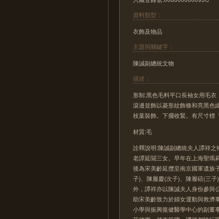
資料類型：
衣飾及物品
主題與關鍵字：
陳誠副總統文物
描述：
形制:黑色毛料平口長袖女用毛
滾邊並飾以菱形紋飾條和亮黑色
枝葉裝飾。下擺收緊。有尺寸標「
材質:毛
詮釋說明:陳誠副總統夫人譚祥之物
老譚延闓三女。早年在上海聖瑪
後為宋美齡延攬至南京國軍遺族子
子)、陳履慶(次子)、陳履碚(三子
外，譚祥亦以陳誠夫人身份參與
助宋美齡致力於婦女運動與救濟
小學與振興復健醫學中心的副董事