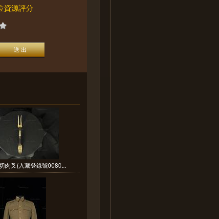
位資源評分
切肉叉(入藏登錄號0080...