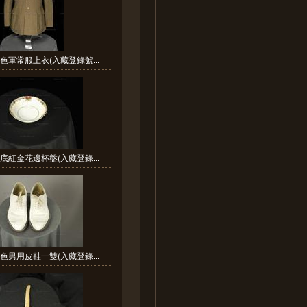
色軍常服上衣(入藏登錄號...
底紅金花邊杯盤(入藏登錄...
色男用皮鞋一雙(入藏登錄...