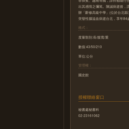
菲律賓、越南等國，譚祥都隨行
出其感情之彌篤。陳誠病逝後，
辦「辭修高級中學」(位於台北縣三
突發性腦溢血病逝台北，享年84
格式：
度量類別:長/腹寬/重
數值:43/50/210
單位:公分
管理權：
國史館
授權聯絡窗口
秘書處秘書科
02-23161062