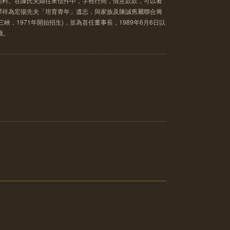
照料。在陳氏夫婦往來信件中，字裡行間，情意款款，可以看
譚祥為宏揚先夫「培育青年」遺志，與家族及陳誠舊屬聯合籌
峽，1971年開始招生)，並為首任董事長，1989年6月6日以
歲。