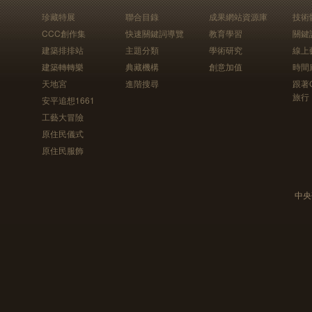
珍藏特展
聯合目錄
成果網站資源庫
技術
CCC創作集
快速關鍵詞導覽
教育學習
關鍵
建築排排站
主題分類
學術研究
線上
建築轉轉樂
典藏機構
創意加值
時間
天地宮
進階搜尋
跟著
旅行
安平追想1661
工藝大冒險
原住民儀式
原住民服飾
中央