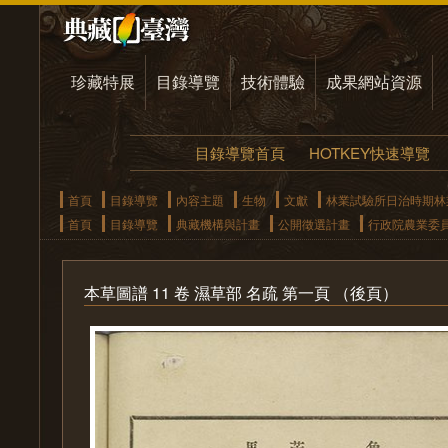
珍藏特展
目錄導覽
技術體驗
成果網站資源
目錄導覽首頁
HOTKEY快速導覽
首頁
目錄導覽
內容主題
生物
文獻
林業試驗所日治時期林
首頁
目錄導覽
典藏機構與計畫
公開徵選計畫
行政院農業委
本草圖譜 11 卷 濕草部 名疏 第一頁 （後頁）