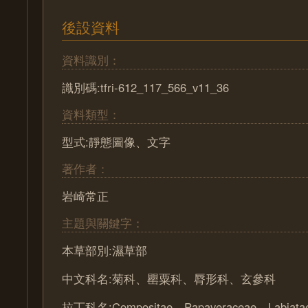
後設資料
資料識別：
識別碼:tfri-612_117_566_v11_36
資料類型：
型式:靜態圖像、文字
著作者：
岩崎常正
主題與關鍵字：
本草部別:濕草部
中文科名:菊科、罌粟科、脣形科、玄參科
拉丁科名:Compositae、Papaveraceae、Labiat