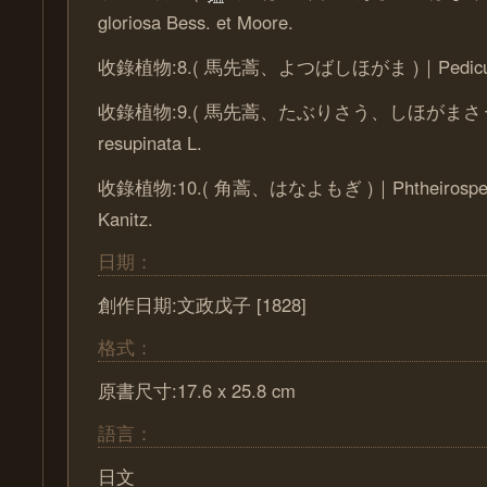
gloriosa Bess. et Moore.
收錄植物:8.( 馬先蒿、よつばしほがま )｜Pedicularis
收錄植物:9.( 馬先蒿、たぶりさう、しほがまさう )｜P
resupinata L.
收錄植物:10.( 角蒿、はなよもぎ )｜Phtheirosperm
Kanitz.
日期：
創作日期:文政戊子 [1828]
格式：
原書尺寸:17.6 x 25.8 cm
語言：
日文