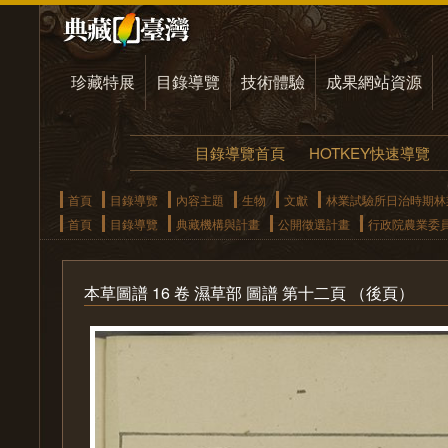
珍藏特展
目錄導覽
技術體驗
成果網站資源
目錄導覽首頁
HOTKEY快速導覽
首頁
目錄導覽
內容主題
生物
文獻
林業試驗所日治時期林
首頁
目錄導覽
典藏機構與計畫
公開徵選計畫
行政院農業委
本草圖譜 16 卷 濕草部 圖譜 第十二頁 （後頁）