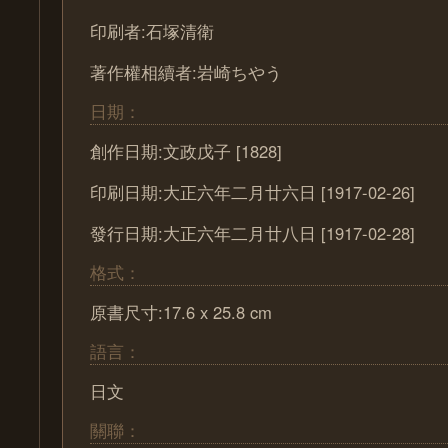
印刷者:石塚清衛
著作權相續者:岩崎ちやう
日期：
創作日期:文政戊子 [1828]
印刷日期:大正六年二月廿六日 [1917-02-26]
發行日期:大正六年二月廿八日 [1917-02-28]
格式：
原書尺寸:17.6 x 25.8 cm
語言：
日文
關聯：