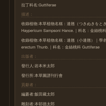
拉丁科名:Guttiferae
描述：
收錄植物:本草植物名稱：連翹（つきぬきをと
Haypericum Sampsoni Hance.｜科名：金絲桃科 G
收錄植物:本草植物名稱：連翹（小連翹）｜學名：Ha
erectum Thunb.｜科名：金絲桃科 Guttiferae
出版者：
發行人:岩本米太郎
發行所:本草圖譜刊行會
貢獻者：
編纂者:飯田藏太郎
雕刻者:本邨德太郎