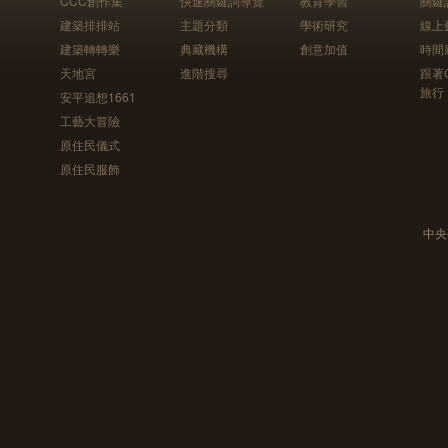
CCC創作集
快速關鍵詞導覽
教育學習
關鍵
建築排排站
主題分類
學術研究
線上
建築轉轉樂
典藏機構
創意加值
時間
天地宮
進階搜尋
跟著
旅行
安平追想1661
工藝大冒險
原住民儀式
原住民服飾
中央