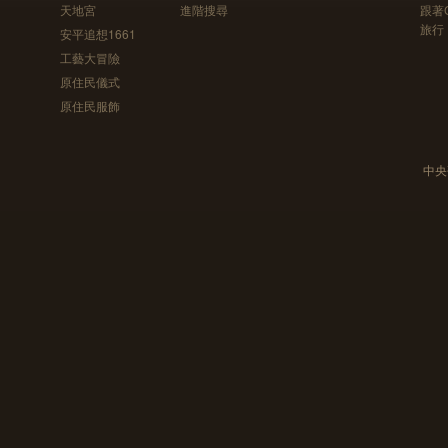
天地宮
進階搜尋
跟著
旅行
安平追想1661
工藝大冒險
原住民儀式
原住民服飾
中央