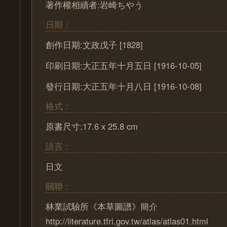
著作權相續者:岩崎ちやう
日期：
創作日期:文政戊子 [1828]
印刷日期:大正五年十月五日 [1916-10-05]
發行日期:大正五年十月八日 [1916-10-08]
格式：
原書尺寸:17.6 x 25.8 cm
語言：
日文
關聯：
林業試驗所《本草圖譜》簡介
http://literature.tfri.gov.tw/atlas/atlas01.html