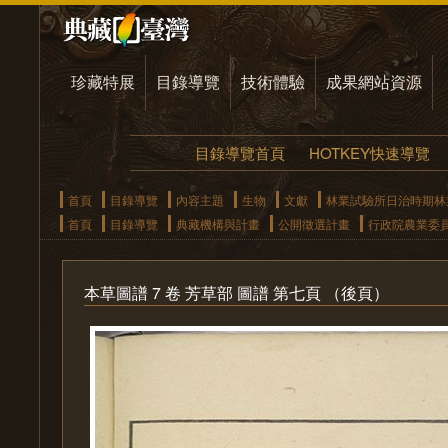
珍藏特展
目錄導覽
技術體驗
成果網站資源
目錄導覽首頁
HOTKEY快速導覽
首頁
目錄導覽
內容主題
生物
文獻
林業試驗所日治時期林
首頁
目錄導覽
典藏機構與計畫
公開徵選計畫
行政院農業委
本草圖譜 7 卷 芳草部 圖譜 第七頁 （後頁）