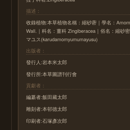
描述：
收錄植物:本草植物名稱：縮砂蔤｜學名：Amomum xa
Wall.｜科名：薑科 Zingiberacea｜俗名：
マユス(karudamomyumumayusu)
出版者：
發行人:岩本米太郎
發行所:本草圖譜刊行會
貢獻者：
編纂者:飯田藏太郎
雕刻者:本邨德太郎
印刷者:石塚彥次郎