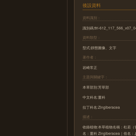
後設資料
資料識別：
識別碼:tfri-612_117_566_v07_0
資料類型：
型式:靜態圖像、文字
著作者：
岩崎常正
主題與關鍵字：
本草部別:芳草部
中文科名:薑科
拉丁科名:Zingiberacea
描述：
收錄植物:本草植物名稱：杜若（青のくま
名：薑科 Zingiberacea｜俗名：