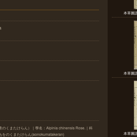
本草圖譜 
4
本草圖譜 
たけらん）｜學名：Alpinia chinensis Rose.｜科
本草圖譜 
あをのくまたけらん(aonokumatakeran)