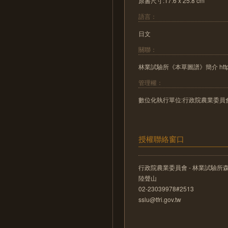
原書尺寸:17.6 x 25.8 cm
語言：
日文
關聯：
林業試驗所《本草圖譜》簡介 http://literat
管理權：
數位化執行單位:行政院農業委員
授權聯絡窗口
行政院農業委員會 - 林業試驗所
陸聲山
02-23039978#2513
sslu@tfri.gov.tw