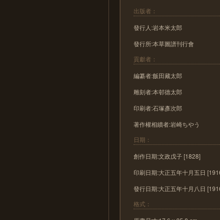
出版者：
發行人:岩本米太郎
發行所:本草圖譜刊行會
貢獻者：
編纂者:飯田藏太郎
雕刻者:本邨德太郎
印刷者:石塚彥次郎
著作權相續者:岩崎ちやう
日期：
創作日期:文政戊子 [1828]
印刷日期:大正五年十月五日 [1916-
發行日期:大正五年十月八日 [1916-
格式：