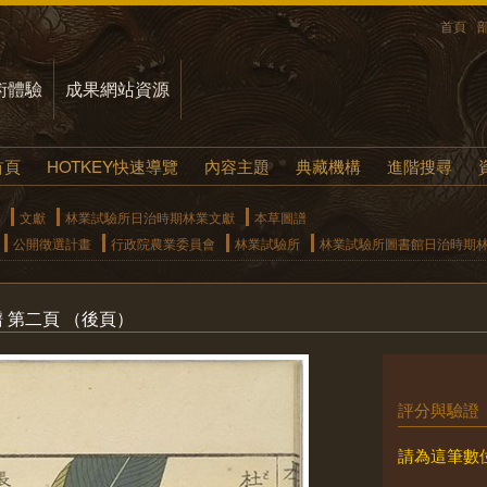
首頁
術體驗
成果網站資源
首頁
HOTKEY快速導覽
內容主題
典藏機構
進階搜尋
文獻
林業試驗所日治時期林業文獻
本草圖譜
公開徵選計畫
行政院農業委員會
林業試驗所
林業試驗所圖書館日治時期
譜 第二頁 （後頁）
評分與驗證
請為這筆數