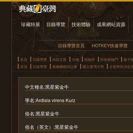
珍藏特展
目錄導覽
技術體驗
成果網站資源
目錄導覽首頁
HOTKEY快速導覽
首頁
目錄導覽
內容主題
生物
植物界
胚胎植物門
被子
首頁
目錄導覽
典藏機構與計畫
國立臺灣大學
生態學與演化
中文種名:黑星紫金牛
學名:Ardisia virens Kurz
俗名:黑星紫金牛
俗名（英文）:黑星紫金牛