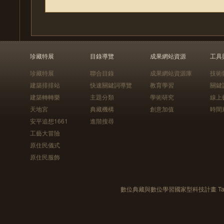
珍藏特展
目錄導覽
成果網站資源
工具
珍藏特展
聯合目錄
成果網站資源庫
技術
建築排排站
快速關鍵詞導覽
教育學習
關鍵
建築轉轉樂
主題分類
學術研究
線上
天地宮
典藏機構
創意加值
時間
安平追想1661
進階搜尋
工藝大冒險
原住民儀式
原住民服飾
數位典藏與數位學習國家型科技計畫 Taiwan e-Le