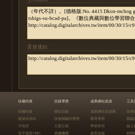
直接連結
珍藏特展
目錄導覽
成果網站資源
工具
珍藏特展
聯合目錄
成果網站資源庫
技術
建築排排站
快速關鍵詞導覽
教育學習
關鍵
天地宮
主題分類
學術研究
線上
安平追想1661
典藏機構
創意加值
時間