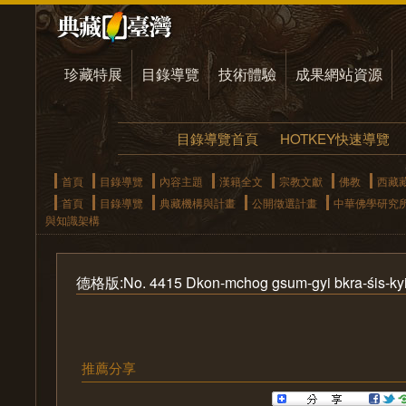
珍藏特展
目錄導覽
技術體驗
成果網站資源
目錄導覽首頁
HOTKEY快速導覽
首頁
目錄導覽
內容主題
漢籍全文
宗教文獻
佛教
西藏
首頁
目錄導覽
典藏機構與計畫
公開徵選計畫
中華佛學研究
與知識架構
德格版:No. 4415 Dkon-mchog gsum-gyi bkra-śis-kyi 
推薦分享