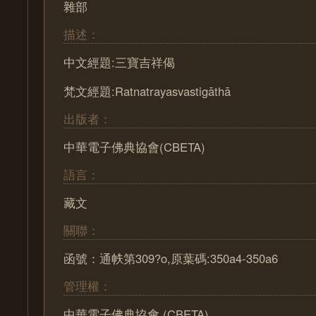
雜部
描述：
中文經題:三寶吉祥偈
梵文經題:Ratnatrayasvastigāthā
出版者：
中華電子佛典協會(CBETA)
語言：
藏文
關聯：
函號：通帙第309?o,原葉碼:350a4-350a6
管理權：
中華電子佛典協會 (CBETA)