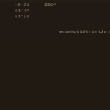
工藝大冒險
進階搜尋
原住民儀式
原住民服飾
數位典藏與數位學習國家型科技計畫 Taiwan e-Le