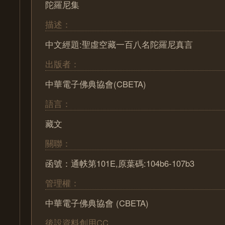
陀羅尼集
描述：
中文經題:聖虛空藏一百八名陀羅尼真言
出版者：
中華電子佛典協會(CBETA)
語言：
藏文
關聯：
函號：通帙第101E,原葉碼:104b6-107b3
管理權：
中華電子佛典協會 (CBETA)
後設資料創用CC