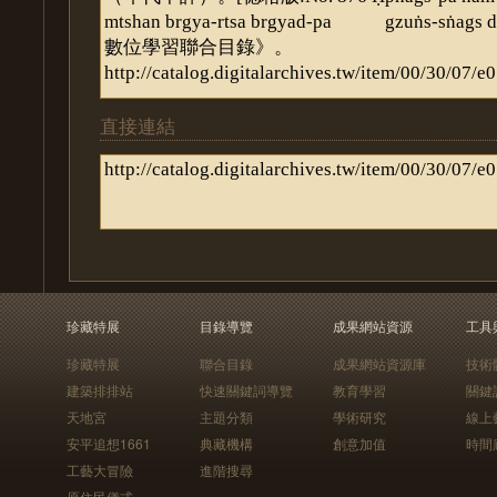
直接連結
珍藏特展
目錄導覽
成果網站資源
工具
珍藏特展
聯合目錄
成果網站資源庫
技術
建築排排站
快速關鍵詞導覽
教育學習
關鍵
天地宮
主題分類
學術研究
線上
安平追想1661
典藏機構
創意加值
時間
工藝大冒險
進階搜尋
原住民儀式