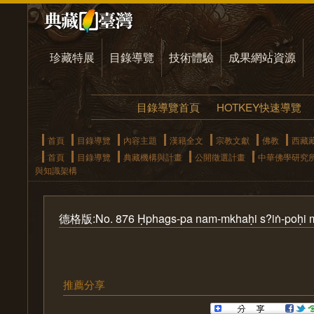
珍藏特展
目錄導覽
技術體驗
成果網站資源
目錄導覽首頁
HOTKEY快速導覽
首頁
目錄導覽
內容主題
漢籍全文
宗教文獻
佛教
西藏
首頁
目錄導覽
典藏機構與計畫
公開徵選計畫
中華佛學研究
與知識架構
德格版:No. 876 Ḥphags-pa nam-mkhaḥi s?iṅ-poḥi mt
推薦分享