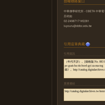
授權聯絡窗口
中華佛學研究所 - CBETA 中
呂幼如
02-24987171#2281
luyouru@ddbc.edu.tw
引用這筆典藏
引用資訊
直接連結