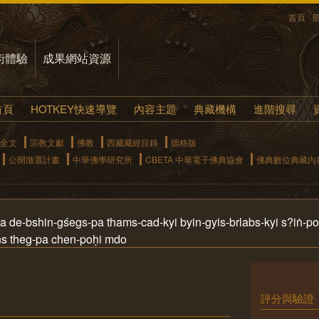
首頁
術體驗
成果網站資源
首頁
HOTKEY快速導覽
內容主題
典藏機構
進階搜尋
全文
宗教文獻
佛教
西藏藏經目錄
德格版
公開徵選計畫
中華佛學研究所
CBETA 中華電子佛典協會
佛典數位典藏內
-bshin-gśegs-pa thams-cad-kyi byin-gyis-brlabs-kyi s?iṅ-po g
ṅs theg-pa chen-poḥi mdo
評分與驗證