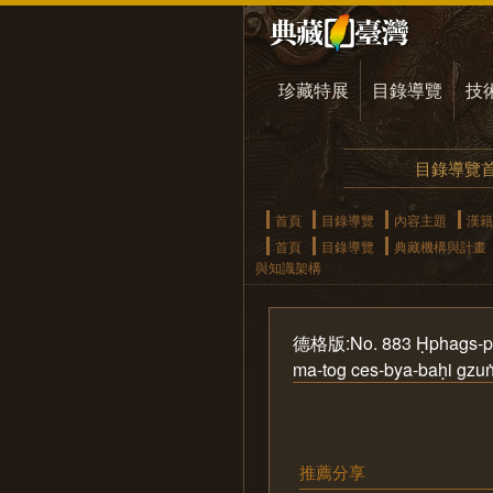
珍藏特展
目錄導覽
技
目錄導覽
首頁
目錄導覽
內容主題
漢籍
首頁
目錄導覽
典藏機構與計畫
與知識架構
德格版:No. 883 Ḥphags-pa de
ma-tog ces-bya-baḥi gzu
推薦分享