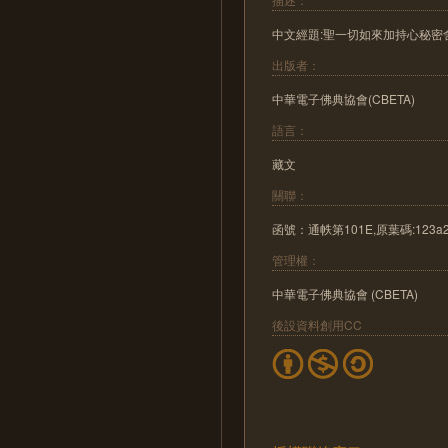
中文經題:聖一切如來加持心秘密
出版者：
中華電子佛典協會(CBETA)
語言：
藏文
關聯：
函號：通帙第101E,原葉碼:123a2-
管理權：
中華電子佛典協會 (CBETA)
後設資料創用CC