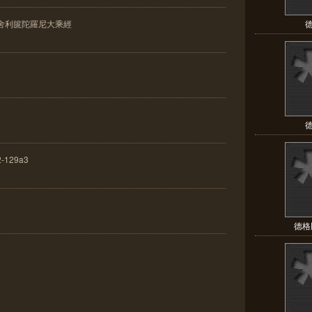
舍利篋陀羅尼大乘經
德
德
129a3
德格版: