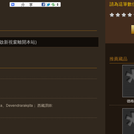
請為這筆數
啟新視窗離開本站)
推薦藏品
德格版
a、Devendrarakṣita； 西藏譯師: