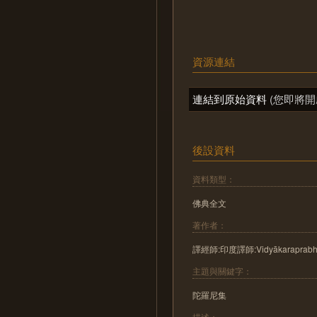
資源連結
連結到原始資料
(您即將開
後設資料
資料類型：
佛典全文
著作者：
譯經師:印度譯師:Vidyākaraprabh
主題與關鍵字：
陀羅尼集
描述：