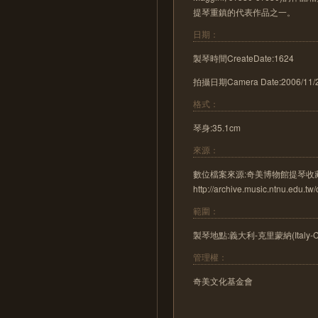
提琴重鎮的代表作品之一。
日期：
製琴時間CreateDate:1624
拍攝日期Camera Date:2006/11/
格式：
琴身:35.1cm
來源：
數位檔案來源:奇美博物館提琴收
http://archive.music.ntnu.edu.tw
範圍：
製琴地點:義大利-克里蒙納(Italy-C
管理權：
奇美文化基金會