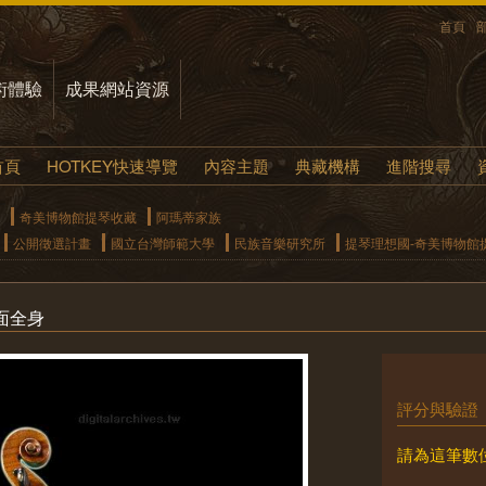
首頁
術體驗
成果網站資源
首頁
HOTKEY快速導覽
內容主題
典藏機構
進階搜尋
奇美博物館提琴收藏
阿瑪蒂家族
公開徵選計畫
國立台灣師範大學
民族音樂研究所
提琴理想國-奇美博物館
側面全身
評分與驗證
請為這筆數