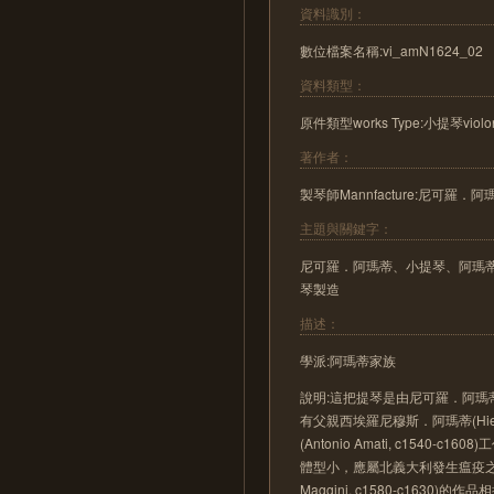
資料識別：
數位檔案名稱:vi_amN1624_02
資料類型：
原件類型works Type:小提琴violo
著作者：
製琴師Mannfacture:尼可羅．阿瑪蒂(
主題與關鍵字：
尼可羅．阿瑪蒂、小提琴、阿瑪蒂、
琴製造
描述：
學派:阿瑪蒂家族
說明:這把提琴是由尼可羅．阿瑪蒂(Nic
有父親西埃羅尼穆斯．阿瑪蒂(Hieron
(Antonio Amati, c15
體型小，應屬北義大利發生瘟疫之前的
Maggini, c1580-c1630)