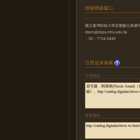
授權聯絡窗口
國立臺灣師範大學音樂數位典藏
dacm@deps.ntnu.edu.tw
﹙02﹚7734-5449
引用這筆典藏
引用資訊
直接連結