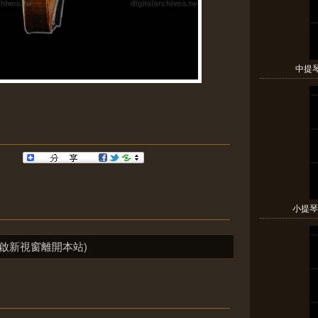
中提琴A
小提琴N
啟新視窗離開本站)