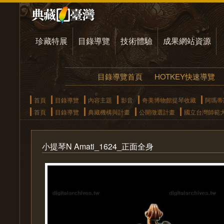
珍藏特展
目錄導覽
技術體驗
成果網站資源
目錄導覽首頁
HOTKEY快速導覽
首頁
目錄導覽
內容主題
影音
奇美博物館提琴收藏
阿瑪蒂
首頁
目錄導覽
典藏機構與計畫
公開徵選計畫
國立台灣師範
小提琴N Amati_1624_正面全身