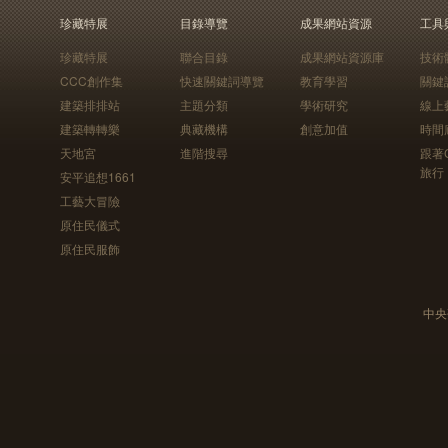
珍藏特展
目錄導覽
成果網站資源
工具
珍藏特展
聯合目錄
成果網站資源庫
技術
CCC創作集
快速關鍵詞導覽
教育學習
關鍵
建築排排站
主題分類
學術研究
線上
建築轉轉樂
典藏機構
創意加值
時間
天地宮
進階搜尋
跟著
旅行
安平追想1661
工藝大冒險
原住民儀式
原住民服飾
中央