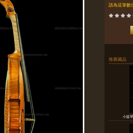
請為這筆數
推薦藏品
小提琴A