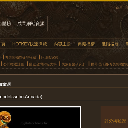
首頁
術體驗
成果網站資源
首頁
HOTKEY快速導覽
內容主題
典藏機構
進階搜尋
奇美博物館提琴收藏
阿瑪蒂家族
公開徵選計畫
國立台灣師範大學
民族音樂研究所
提琴理想國-奇美博物館
側面全身
lssohn‧Armada)
評分與驗證