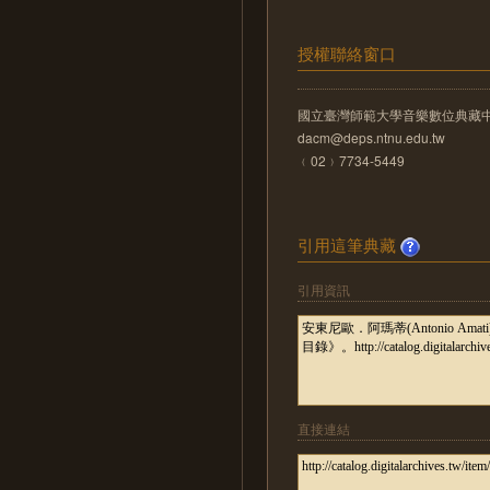
授權聯絡窗口
國立臺灣師範大學音樂數位典藏
dacm@deps.ntnu.edu.tw
﹙02﹚7734-5449
引用這筆典藏
引用資訊
直接連結