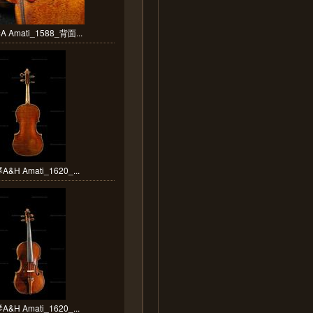
 Amati_1588_背面...
&H Amati_1620_...
&H Amati_1620_...