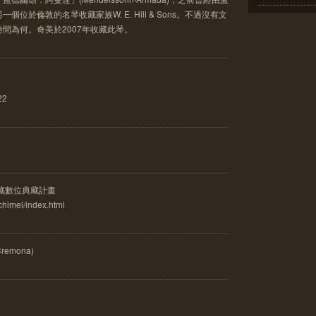
位於倫敦的名琴收藏家族W. E. Hill & Sons。不過沒有文
間為何。奇美於2007年收藏此琴。
22
藏數位典藏計畫
/chimei/index.html
remona)