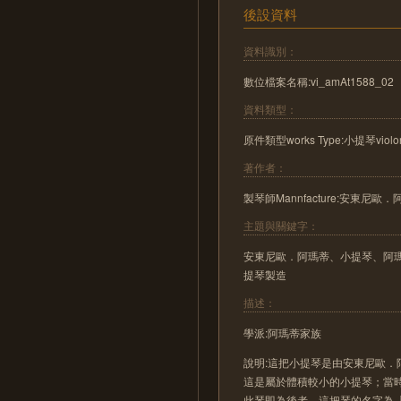
後設資料
資料識別：
數位檔案名稱:vi_amAt1588_02
資料類型：
原件類型works Type:小提琴violo
著作者：
製琴師Mannfacture:安東尼歐．阿瑪蒂
主題與關鍵字：
安東尼歐．阿瑪蒂、小提琴、阿瑪蒂
提琴製造
描述：
學派:阿瑪蒂家族
說明:這把小提琴是由安東尼歐．阿瑪蒂(A
這是屬於體積較小的小提琴；當時提琴分為
此琴即為後者。這把琴的名字為「孟德