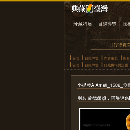
珍藏特展
目錄導覽
技
目錄導覽
首頁
目錄導覽
內容主題
影音
首頁
目錄導覽
典藏機構與計畫
小提琴A Amati_1588_
別名:孟德爾頌．阿曼達(Mende