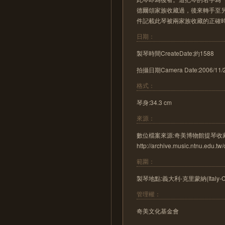
德爾頌家族收藏過，後來轉手至另一個
件記載此琴被兩家族收藏的正確時
日期：
製琴時間CreateDate:約1588
拍攝日期Camera Date:2006/11/
格式：
琴身:34.3 cm
來源：
數位檔案來源:奇美博物館提琴收
http://archive.music.ntnu.edu.tw
範圍：
製琴地點:義大利-克里蒙納(Italy-C
管理權：
奇美文化基金會