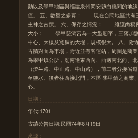
動以及學甲地區與福建泉州同安縣白礁間的地緣
值。 五、數量之多寡： 現在台閩地區共有
主神之古蹟。 六、保存之情況： 維護尚稱良
大小： 學甲慈濟宮為一大型廟字，三落加護
中心、大樓及寬廣的大埕，規模很大。 八、
古蹟對面為市場，附近並有客運站，周圍是商業
為學甲鎮公所，廟南邊東西向、西邊南北向、北
（濟生路、中正路、中山路），前二者分接省道
至鹽水、後者往西接北門，本區 學甲鎮之商業
心。
日期：
年代:1701
古蹟公告日期:民國74年8月19日
來源：