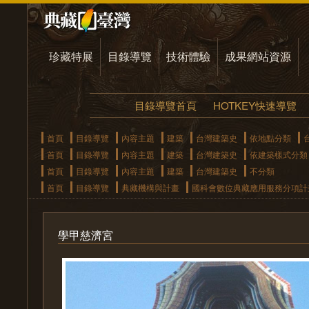
珍藏特展
目錄導覽
技術體驗
成果網站資源
目錄導覽首頁
HOTKEY快速導覽
首頁
目錄導覽
內容主題
建築
台灣建築史
依地點分類
首頁
目錄導覽
內容主題
建築
台灣建築史
依建築樣式分類
首頁
目錄導覽
內容主題
建築
台灣建築史
不分類
首頁
目錄導覽
典藏機構與計畫
國科會數位典藏應用服務分項計
學甲慈濟宮