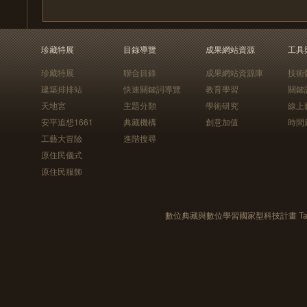
珍藏特展
目錄導覽
成果網站資源
工具
珍藏特展
聯合目錄
成果網站資源庫
技術
建築排排站
快速關鍵詞導覽
教育學習
關鍵
天地宮
主題分類
學術研究
線上
安平追想1661
典藏機構
創意加值
時間
工藝大冒險
進階搜尋
原住民儀式
原住民服飾
數位典藏與數位學習國家型科技計畫 Taiwan e-Le