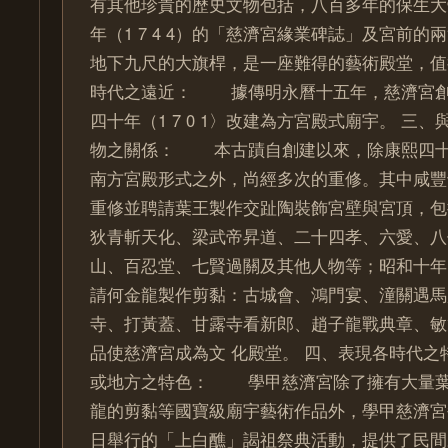
有其他珍貴的歷史文物包括，八百多年的保生大
年（1 7 4 4）的「慈濟宮緣業碑誌」及宮前
地下九尺的大旗桿，是一座難得的藝術殿堂，值
時代之遠近： 據傳明永曆十五年，慈濟宮創
四十年（1 7 0 1〉改建為方宮殿式廟宇。 三
物之關係： 本古蹟自創建以來，除康熙四十年（
南方宮殿形式之外，尚經多次的重修。其中咸豐十年
重修並聘請葉王製作交趾陶裝飾宮壁與宮頂，包
狄青斬天化、梁武帝昇道、二十四孝、六愛、八
山、百忍堂、七賢過關及其他人物等；昭和十年（1
請何金龍製作剪黏：古城會、鴻門宴、潼關遇馬
寺、打黃蓋、甘露寺看新郎、趙子龍戰典章、敏
品使慈濟宮成為文 化殿堂。 四、表現各時代之
或地方之特色： 學甲慈濟宮除了擁有大量葉
龍的剪黏等國寶級廟宇藝術作品外，學甲慈濟宮
日舉行的「上白醮」謁祖祭典活動，提供了民間