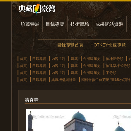
珍藏特展
目錄導覽
技術體驗
成果網站資源
目錄導覽首頁
HOTKEY快速導覽
首頁
目錄導覽
內容主題
建築
台灣建築史
依地點分類
首頁
目錄導覽
內容主題
建築
台灣建築史
依建築樣式分類
首頁
目錄導覽
內容主題
建築
台灣建築史
不分類
首頁
目錄導覽
典藏機構與計畫
國科會數位典藏應用服務分項計
清真寺