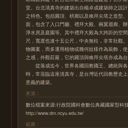
堂。台北清真寺的建築出自楊卓成建築師之設計
之特色。包括圓頂、栱廊以及喚拜尖塔之造型
面，包含了入口門廳、禮拜大殿、兩翼迴廊、辦
淨水房及庭園等。其中禮拜大殿為大跨距的空間
尺，寬度也達十五公尺，中央無柱，非常壯觀。
物圖案，而多運用植物或幾何紋樣作為裝飾，使
之感，外觀莊嚴，它的圓頂與喚拜尖塔亦成為台
從落成迄今，世界各國回教國王、總統與各
時，常蒞臨這座清真寺，是台灣近代回教歷史上
意義的建築。
來源：
數位檔案來源:行政院國科會數位典藏國家型科技計
http://www.dm.ncyu.edu.tw/
範圍：