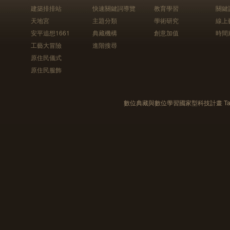
建築排排站
快速關鍵詞導覽
教育學習
關鍵
天地宮
主題分類
學術研究
線上
安平追想1661
典藏機構
創意加值
時間
工藝大冒險
進階搜尋
原住民儀式
原住民服飾
數位典藏與數位學習國家型科技計畫 Taiwan e-Le