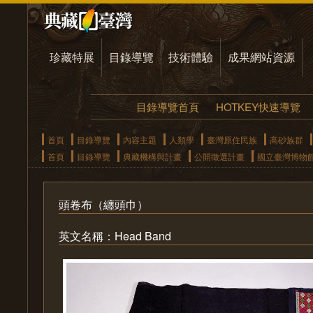
珍藏特展
目錄導覽
技術體驗
成果網站資源
目錄導覽首頁
HOTKEY快速導覽
首頁
目錄導覽
內容主題
人類學
臺灣原住民族
高砂族群
首頁
目錄導覽
典藏機構與計畫
公開徵選計畫
國立臺灣博物
頭卷布（纏頭巾）
英文名稱：Head Band