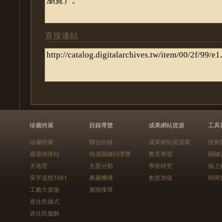
直接連結
珍藏特展
目錄導覽
成果網站資源
工具
珍藏特展
聯合目錄
成果網站資源庫
技術
建築排排站
快速關鍵詞導覽
教育學習
關鍵
天地宮
主題分類
學術研究
線上
安平追想1661
典藏機構
創意加值
時間
工藝大冒險
進階搜尋
原住民儀式
原住民服飾