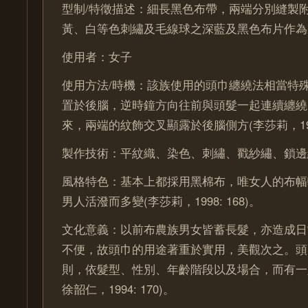
型制/特徵描述：細長黑色布帶，兩端分別縫製
黃、白等色刺繡及毛線球之深藍及黑色布片作為
使用者：女子
使用方法/時機：該族使用的頭巾纏繞法相當特
置於後腦，逆時鐘方向往前與頭髮一起連續纏繞
來，兩端的紋飾交叉顯露於後腦側方(李莎莉，1998:
製作技術：平紋織、染色、刺繡、戳紗繡、鎖邊
風格特色：基本上都採用黑棉布，唯女人的布幅
男人活潑而多變(李莎莉，1998: 168)。
文化意義：以前布農族男女皆蓄長髮，亦造成日
不便，故頭巾的用途著重於實用，美觀次之。頭
則，依髮型、性別、年齡階段以及場合，而有一
徐韶仁，1994: 170)。