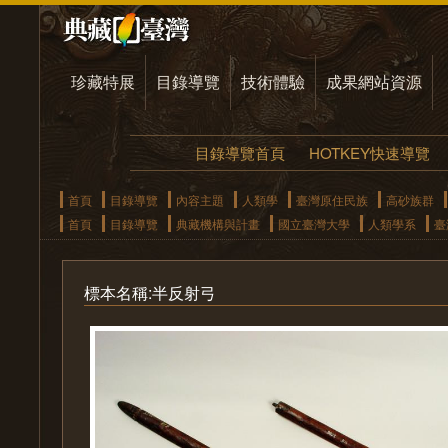
珍藏特展
目錄導覽
技術體驗
成果網站資源
目錄導覽首頁
HOTKEY快速導覽
首頁
目錄導覽
內容主題
人類學
臺灣原住民族
高砂族群
首頁
目錄導覽
典藏機構與計畫
國立臺灣大學
人類學系
臺
標本名稱:半反射弓