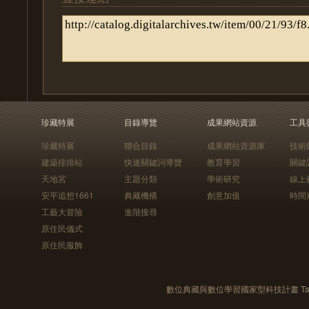
珍藏特展
目錄導覽
成果網站資源
工具
珍藏特展
聯合目錄
成果網站資源庫
技術
建築排排站
快速關鍵詞導覽
教育學習
關鍵
天地宮
主題分類
學術研究
線上
安平追想1661
典藏機構
創意加值
時間
工藝大冒險
進階搜尋
原住民儀式
原住民服飾
數位典藏與數位學習國家型科技計畫 Taiwan e-Le