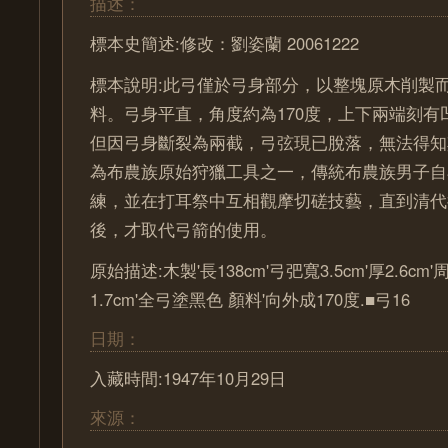
描述：
標本史簡述:修改：劉姿蘭 20061222
標本說明:此弓僅於弓身部分，以整塊原木削製
料。弓身平直，角度約為170度，上下兩端刻有
但因弓身斷裂為兩截，弓弦現已脫落，無法得知
為布農族原始狩獵工具之一，傳統布農族男子自
練，並在打耳祭中互相觀摩切磋技藝，直到清代
後，才取代弓箭的使用。
原始描述:木製'長138cm'弓弝寬3.5cm'厚2.6cm'
1.7cm'全弓塗黑色 顏料'向外成170度.■弓16
日期：
入藏時間:1947年10月29日
來源：