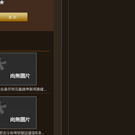
合崙仔圳元義德埤新圳路縱...
北斗街埤圳新設築堤B.B...