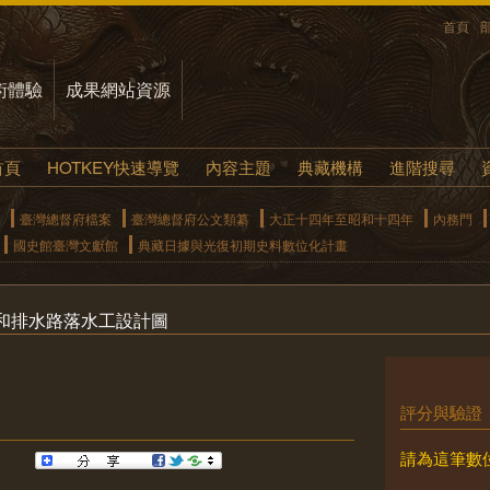
首頁
術體驗
成果網站資源
首頁
HOTKEY快速導覽
內容主題
典藏機構
進階搜尋
臺灣總督府檔案
臺灣總督府公文類纂
大正十四年至昭和十四年
內務門
國史館臺灣文獻館
典藏日據與光復初期史料數位化計畫
和排水路落水工設計圖
評分與驗證
請為這筆數