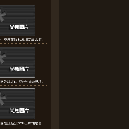
中寮庄龍眼林埤圳新設水源...
國姓庄北山坑字生蕃頭溪埤...
國姓庄新設埤圳出願地地圖...