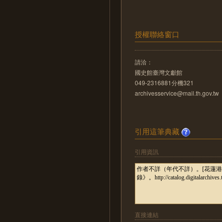
授權聯絡窗口
請洽：
國史館臺灣文獻館
049-2316881分機321
archivesservice@mail.th.gov.tw
引用這筆典藏
引用資訊
直接連結