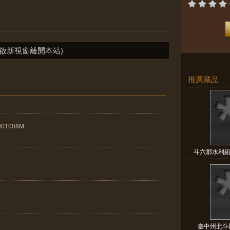
啟新視窗離開本站)
推薦藏品
001008M
斗六郡水利組
臺中州北斗郡