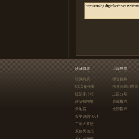
珍藏特展
目錄導覽
珍藏特展
聯合目錄
CCC創作集
快速關鍵詞導覽
建築排排站
主題分類
建築轉轉樂
典藏機構
天地宮
進階搜尋
安平追想1661
工藝大冒險
原住民儀式
原住民服飾