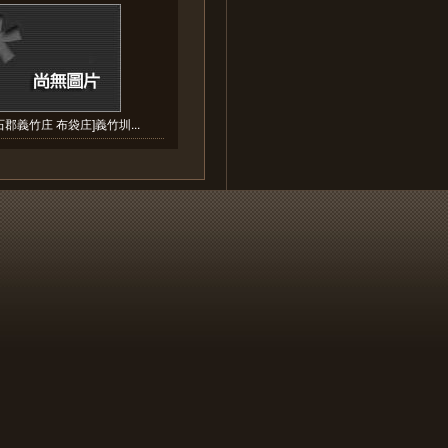
郡義竹庄 布袋庄]義竹圳...