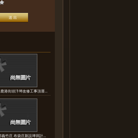
鹿港街頭汴埤改修工事頂厝...
義竹庄 布袋庄新設埤圳計...