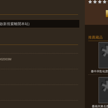
啟新視窗離開本站)
推薦藏品
002003M
臺中州彰化郡
臺南州東石郡