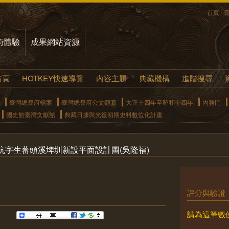
首頁
術體驗
成果網站資源
首頁
HOTKEY快速導覽
內容主題
典藏機構
進階搜尋
臺灣總督府檔案
臺灣總督府公文類纂
大正十四年至昭和十四年
內務門
國史館臺灣文獻館
典藏日據與光復初期史料數位化計畫
坑字生蕃頭溪埤圳新設平面設計圖(吳隆福)
評分與驗證
請為這筆數