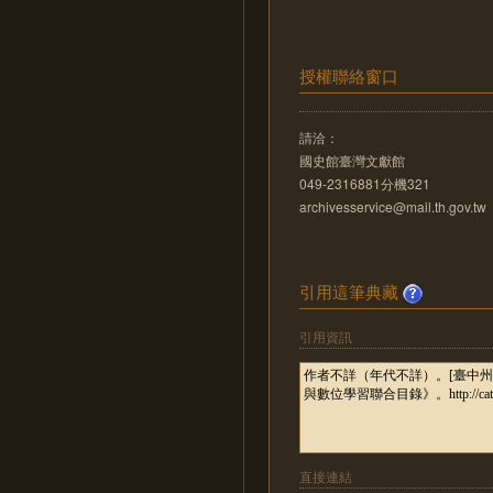
授權聯絡窗口
請洽：
國史館臺灣文獻館
049-2316881分機321
archivesservice@mail.th.gov.tw
引用這筆典藏
引用資訊
直接連結