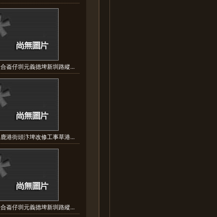
合崙仔圳元義德埤新圳路縱...
鹿港街頭汴埤改修工事草港...
合崙仔圳元義德埤新圳路縱...