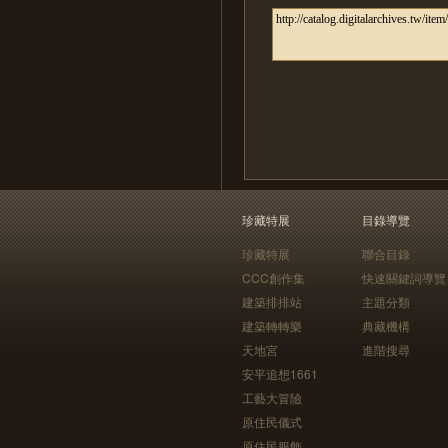
珍藏特展
目錄導覽
珍藏特展
聯合目錄
CCC創作集
快速關鍵詞導覽
建築排排站
主題分類
建築轉轉樂
典藏機構
天地宮
進階搜尋
安平追想1661
工藝大冒險
原住民儀式
原住民服飾