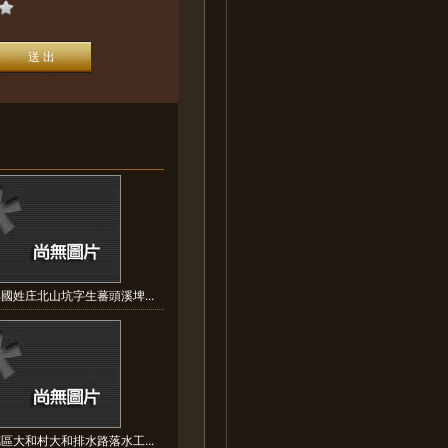
國姓庄北山坑字生蕃頭溪埤...
區大和村大和排水路落水工...