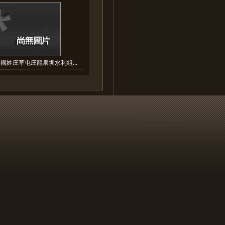
國姓庄草屯庄龍泉圳水利組...