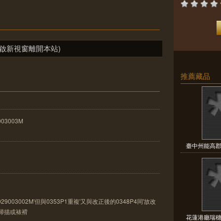
啟新視窗離開本站)
推薦藏品
003003M
臺中州能高郡
9003002M'但與0353P1重複'又與改正後的0348P4同'故改
去掃描或裱褙
花蓮港廳瑞穗