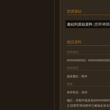
資源連結
連結到原始資料
(您即將開
後設資料
資料識別：
00004066002 - 000040660029
資料類型：
描述層次：附件
描述：
保存狀況：良好
備註：本附件號原為00004066002
之'請查照'而此附件已被抽走送