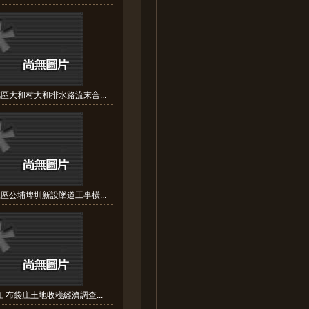
區大和村大和排水路流末合...
區公埔埤圳新設墜道工事橫...
 布袋庄土地收穫經濟調查...