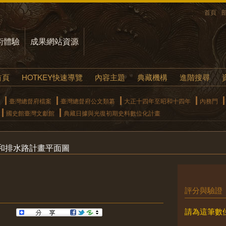
首頁
術體驗
成果網站資源
首頁
HOTKEY快速導覽
內容主題
典藏機構
進階搜尋
臺灣總督府檔案
臺灣總督府公文類纂
大正十四年至昭和十四年
內務門
國史館臺灣文獻館
典藏日據與光復初期史料數位化計畫
和排水路計畫平面圖
評分與驗證
請為這筆數