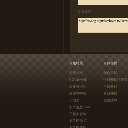
直接連結
珍藏特展
目錄導覽
珍藏特展
聯合目錄
CCC創作集
快速關鍵詞導覽
建築排排站
主題分類
建築轉轉樂
典藏機構
天地宮
進階搜尋
安平追想1661
工藝大冒險
原住民儀式
原住民服飾