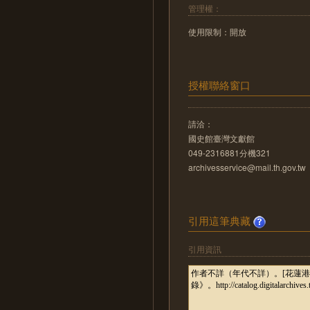
管理權：
使用限制：開放
授權聯絡窗口
請洽：
國史館臺灣文獻館
049-2316881分機321
archivesservice@mail.th.gov.tw
引用這筆典藏
引用資訊