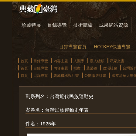
珍藏特展
目錄導覽
技術體驗
成果網站資源
目錄導覽首頁
HOTKEY快速導覽
首頁
目錄導覽
內容主題
人類學
漢人總類
私家文書
首頁
目錄導覽
內容主題
檔案
葉榮鐘
政治社會
台灣近
首頁
目錄導覽
典藏機構與計畫
公開徵選計畫
國立清華大學
副系列名：台灣近代民族運動史
案卷名：台灣民族運動史年表
件名：1925年