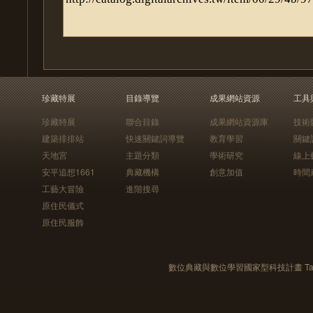
珍藏特展
目錄導覽
成果網站資源
工具
珍藏特展
聯合目錄
成果網站資源庫
技術
建築排排站
快速關鍵詞導覽
教育學習
關鍵
天地宮
主題分類
學術研究
線上
安平追想1661
典藏機構
創意加值
時間
工藝大冒險
進階搜尋
原住民儀式
原住民服飾
數位典藏與數位學習國家型科技計畫 Taiwan e-Le