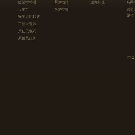
建築轉轉樂
典藏機構
創意加值
時間
天地宮
進階搜尋
跟著
旅行
安平追想1661
工藝大冒險
原住民儀式
原住民服飾
中央