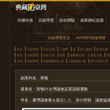
珍藏特展
目錄導覽
技術體驗
成果網站資源
目錄導覽首頁
HOTKEY快速導覽
首頁
目錄導覽
內容主題
人類學
漢
漢人總類
私家文書
首頁
目錄導覽
內容主題
檔案
葉榮鐘全集、文書及文庫
剪
首頁
目錄導覽
典藏機構與計畫
公開徵選計畫
國立清華大學
副系列名：剪報
案卷名：剪報01台灣議會設置請願運動
件名：臺灣議會案を提出した 其の翌朝 議會協