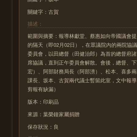
關鍵字：古賀
描述：
範圍與摘要：報導林獻堂、蔡惠如向帝國議會提
的隔天（即02月02日），在眾議院內的兩院協
委員會，以田總督（田健治郎）為首的總督府諸
席協議，直到正午委員會解散。會後，總督、下
宏）、阿部財務局長（阿部滂）、松本、喜多兩
課長、坂本、古賀兩代議士暫留此室，文中報導
剪報有缺漏）
版本：印刷品
來源：葉榮鐘家屬捐贈
保存狀況：良