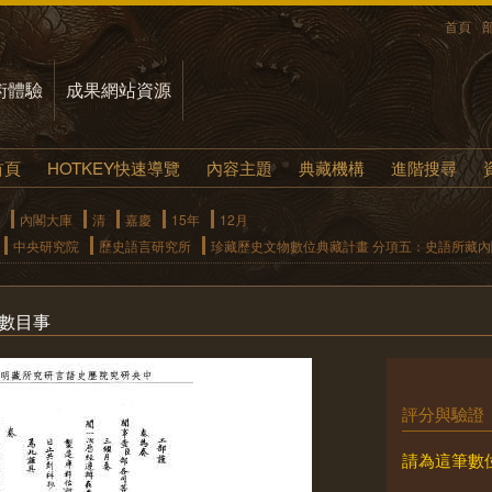
首頁
術體驗
成果網站資源
首頁
HOTKEY快速導覽
內容主題
典藏機構
進階搜尋
內閣大庫
清
嘉慶
15年
12月
中央研究院
歷史語言研究所
珍藏歷史文物數位典藏計畫 分項五：史語所藏
件數目事
評分與驗證
請為這筆數