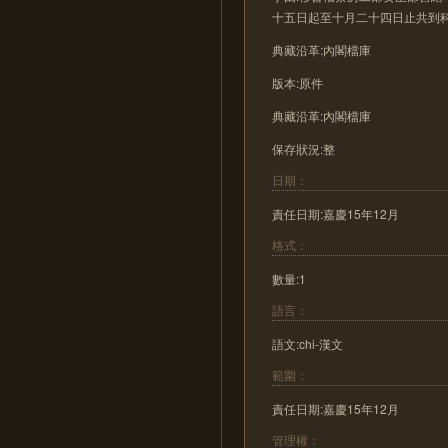
十五日起至十月二十四日止共到
典藏沿革:內閣檔庫
版本:原件
典藏沿革:內閣檔庫
保存狀況:整
日期：
責任日期:嘉慶15年12月
格式：
數量:1
語言：
語文:chi-漢文
範圍：
責任日期:嘉慶15年12月
管理權：