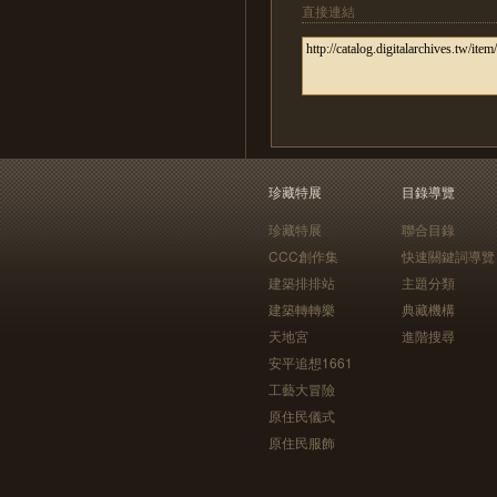
直接連結
珍藏特展
目錄導覽
珍藏特展
聯合目錄
CCC創作集
快速關鍵詞導覽
建築排排站
主題分類
建築轉轉樂
典藏機構
天地宮
進階搜尋
安平追想1661
工藝大冒險
原住民儀式
原住民服飾