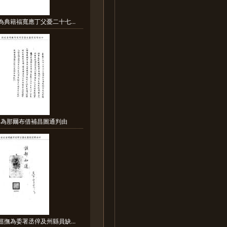
為典籍福寬應丁父憂二十七...
部為那爾布借補昌圖通判由
巡撫為委署丞倅及州縣員缺...