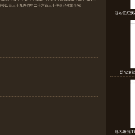
科抄四百三十九件咨申二千六百三十件俱已依限全完
題名:正紅漢
題名:吏
題名:署浙江