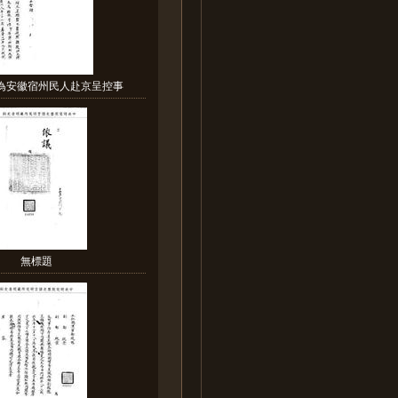
部為安徽宿州民人赴京呈控事
無標題