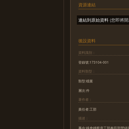
資源連結
連結到原始資料
(您即將開
後設資料
資料識別：
登錄號:173104-001
資料類型：
類型:檔案
層次:件
著作者：
責任者:工部
描述：
事由:移會稽察房工部奏臣部營