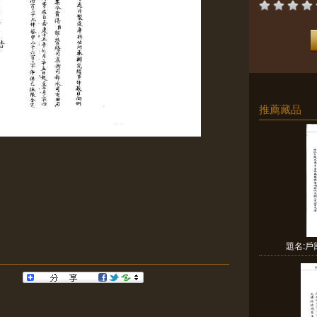
推薦藏品
題名: