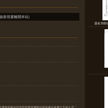
啟新視窗離開本站)
題名:刑
繕司虞衡司都水司屯田司製造庫料估所等處自嘉慶十五年七月二