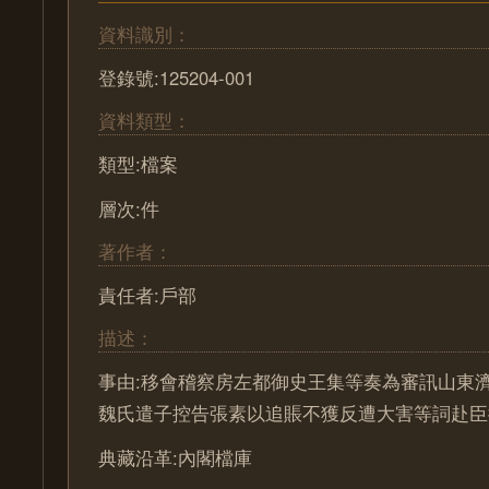
資料識別：
登錄號:125204-001
資料類型：
類型:檔案
層次:件
著作者：
責任者:戶部
描述：
事由:移會稽察房左都御史王集等奏為審訊山東
魏氏遣子控告張素以追賬不獲反遭大害等詞赴臣
典藏沿革:內閣檔庫