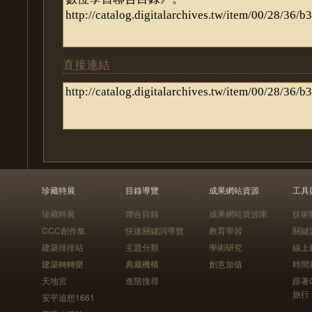
直接連結
珍藏特展
目錄導覽
成果網站資源
工具
珍藏特展
聯合目錄
成果網站資源庫
技術
CCC創作集
快速關鍵詞導覽
教育學習
關鍵
建築排排站
主題分類
學術研究
線上
建築轉轉樂
典藏機構
創意加值
時間
天地宮
進階搜尋
跟著
旅行
安平追想1661