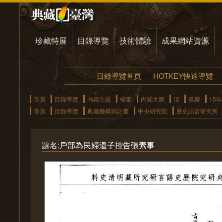
珍藏特展
目錄導覽
技術體驗
成果網站資源
目錄導覽首頁
HOTKEY快速導覽
首頁
目錄導覽
內容主題
檔案
內閣大庫
清
嘉慶
15年
首頁
目錄導覽
典藏機構與計畫
中央研究院
歷史語言研究所
題名:戶部為民婦遣子控告張素事