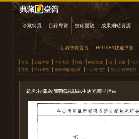
珍藏特展
目錄導覽
技術體驗
成果網站資源
目錄導覽首頁
HOTKEY快速導覽
首頁
目錄導覽
內容主題
檔案
內閣大庫
清
嘉慶
15年
首頁
目錄導覽
典藏機構與計畫
中央研究院
歷史語言研究所
題名:兵部為湖南臨武縣武生唐光輔呈控由