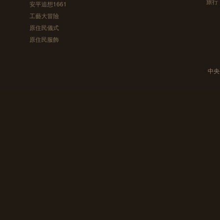
旅行
安平追想1661
工藝大冒險
原住民儀式
原住民服飾
中央