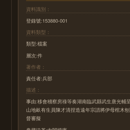
資料識別：
登錄號:153880-001
資料類型：
類型:檔案
層次:件
著作者：
責任者:兵部
描述：
事由:移會稽察房祿等奏湖南臨武縣武生唐光輔
山地畝有生員陳才清捏造遠年宗諎將伊母棺木刨
督審擬