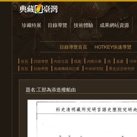
珍藏特展
目錄導覽
技術體驗
成果網站資源
目錄導覽首頁
HOTKEY快速導覽
首頁
目錄導覽
內容主題
檔案
內閣大庫
清
嘉慶
15年
首頁
目錄導覽
典藏機構與計畫
中央研究院
歷史語言研究所
題名:工部為添造撥船由