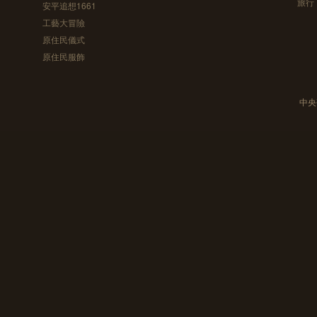
旅行
安平追想1661
工藝大冒險
原住民儀式
原住民服飾
中央