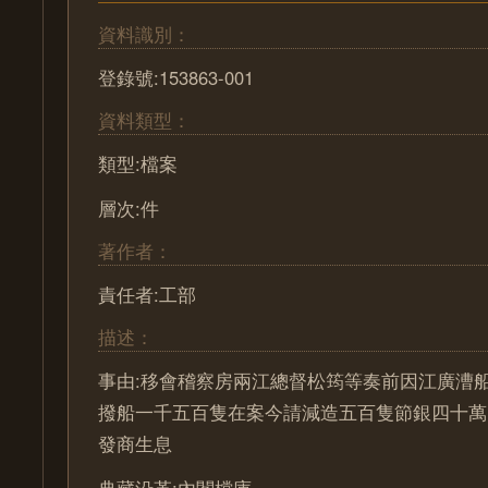
資料識別：
登錄號:153863-001
資料類型：
類型:檔案
層次:件
著作者：
責任者:工部
描述：
事由:移會稽察房兩江總督松筠等奏前因江廣漕
撥船一千五百隻在案今請減造五百隻節銀四十萬
發商生息