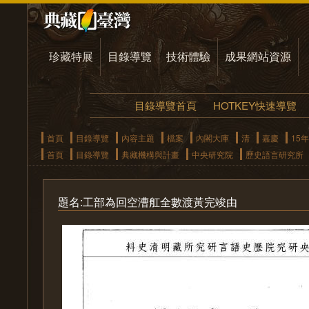
珍藏特展
目錄導覽
技術體驗
成果網站資源
目錄導覽首頁
HOTKEY快速導覽
首頁
目錄導覽
內容主題
檔案
內閣大庫
清
嘉慶
15年
首頁
目錄導覽
典藏機構與計畫
中央研究院
歷史語言研究所
題名:工部為回空漕舡全數渡黃完竣由