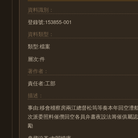
資料識別：
登錄號:153855-001
資料類型：
類型:檔案
層次:件
著作者：
責任者:工部
描述：
事由:移會稽察房兩江總督松筠等奏本年回空漕
次派委照料催儹回空各員弁晝夜設法籌催俱屬認
勵