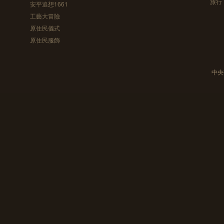
旅行
安平追想1661
工藝大冒險
原住民儀式
原住民服飾
中央