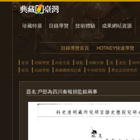
珍藏特展
目錄導覽
技術體驗
成果網站資源
目錄導覽首頁
HOTKEY快速導覽
首頁
目錄導覽
內容主題
檔案
內閣大庫
清
道光
30年
首頁
目錄導覽
典藏機構與計畫
中央研究院
歷史語言研究所
題名:戶部為四川奏報捐監銀兩事