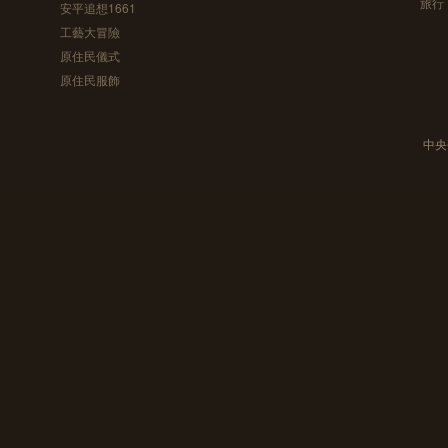
旅行
安平追想1661
工藝大冒險
原住民儀式
原住民服飾
中央