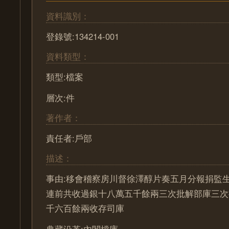
資料識別：
登錄號:134214-001
資料類型：
類型:檔案
層次:件
著作者：
責任者:戶部
描述：
事由:移會稽察房川督徐澤醇片奏五月分報捐監
連前共收過銀十八萬五千餘兩三次批解部庫三次
千六百餘兩收存司庫